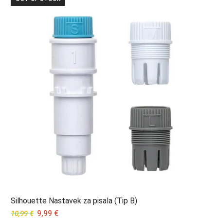
12,99 €.
10,99 €.
Silhouette Nastavek za pisala (Tip B)
Original
Current
9,99
€
10,99
€