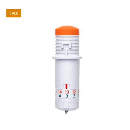
price
price
was:
is:
SALE
10,99 €.
9,99 €.