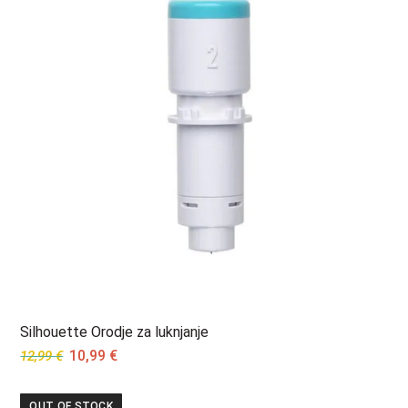
Silhouette Orodje za luknjanje
Original
Current
10,99
€
12,99
€
price
price
was:
is:
OUT OF STOCK