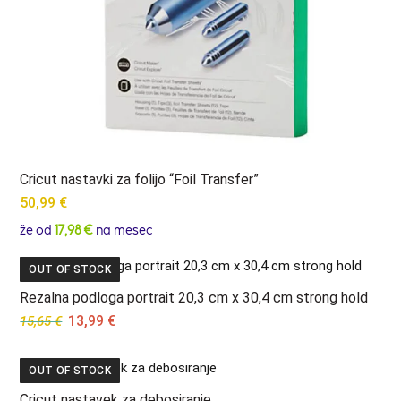
Cricut nastavki za folijo “Foil Transfer”
50,99
€
že od
17,98 €
na mesec
OUT OF STOCK
Rezalna podloga portrait 20,3 cm x 30,4 cm strong hold
Original
Current
13,99
€
15,65
€
price
price
was:
is:
OUT OF STOCK
15,65 €.
13,99 €.
Cricut nastavek za debosiranje