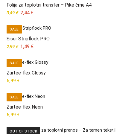
Folija za toplotni transfer – Pike črne A4
Original
Current
2,44
€
3,49
€
price
price
was:
is:
SALE
3,49 €.
2,44 €.
Siser Stripflock PRO
Original
Current
1,49
€
2,99
€
price
price
was:
is:
SALE
2,99 €.
1,49 €.
Zartee-flex Glossy
6,99
€
SALE
Zartee-flex Neon
6,99
€
OUT OF STOCK