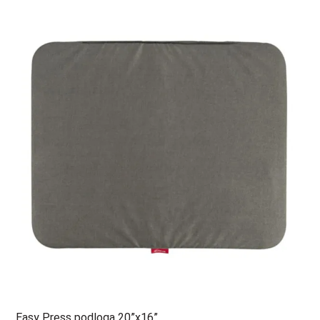
Easy Press podloga 20”x16”