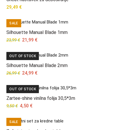
29,49
€
SALE
Silhouette Manual Blade 1mm
Original
Current
21,99
€
23,99
€
price
price
was:
is:
OUT OF STOCK
23,99 €.
21,99 €.
Silhouette Manual Blade 2mm
Original
Current
24,99
€
26,99
€
price
price
was:
is:
OUT OF STOCK
26,99 €.
24,99 €.
Zartee-shine vinilna folija 30,5*3m
Original
Current
4,50
€
9,50
€
price
price
was:
is:
SALE
9,50 €.
4,50 €.