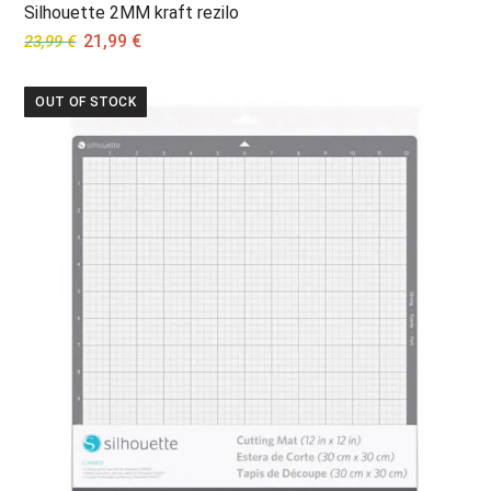
Silhouette 2MM kraft rezilo
Original
Current
21,99
€
23,99
€
price
price
was:
is:
OUT OF STOCK
23,99 €.
21,99 €.