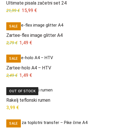
Ultimate pisala začetni set 24
Original
Current
15,99
€
21,99
€
price
price
was:
is:
SALE
21,99 €.
15,99 €.
Zartee-flex image glitter A4
Original
Current
1,49
€
2,79
€
price
price
was:
is:
SALE
2,79 €.
1,49 €.
Zartee-holo A4 – HTV
Original
Current
1,49
€
2,49
€
price
price
was:
is:
OUT OF STOCK
2,49 €.
1,49 €.
Rakelj teflonski rumen
3,99
€
SALE