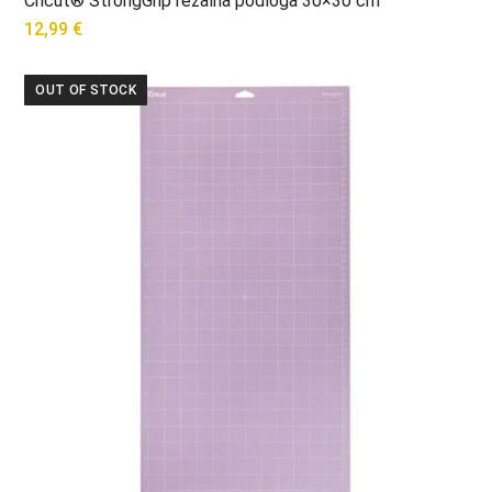
Cricut® StrongGrip rezalna podloga 30×30 cm
12,99
€
OUT OF STOCK