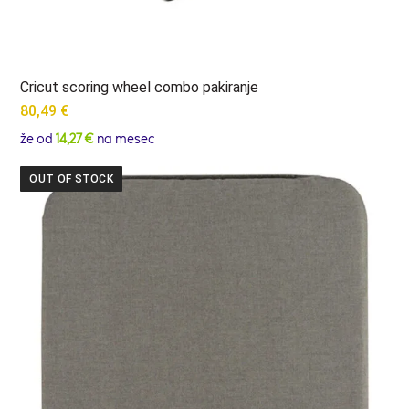
Cricut scoring wheel combo pakiranje
80,49
€
že od
14,27 €
na mesec
OUT OF STOCK