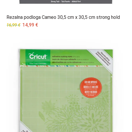
Rezalna podloga Cameo 30,5 cm x 30,5 cm strong hold
Original
Current
14,99
€
16,99
€
price
price
was:
is:
16,99 €.
14,99 €.