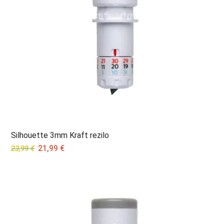
Silhouette 3mm Kraft rezilo
Original
Current
21,99
€
23,99
€
price
price
was:
is:
23,99 €.
21,99 €.