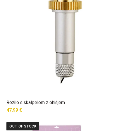
Rezilo s skalpelom z ohišjem
47,99
€
OUT OF STOCK