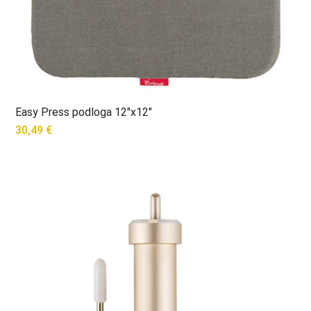
Easy Press podloga 12″x12″
30,49
€