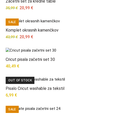
Začetni set za kredne table
Original
Current
20,99
€
35,99
€
price
price
was:
is:
SALE
35,99 €.
20,99 €.
Komplet okrasnih kamenčkov
Original
Current
20,99
€
43,99
€
price
price
was:
is:
43,99 €.
20,99 €.
Cricut pisala začetni set 30
40,49
€
OUT OF STOCK
Pisalo Cricut washable za tekstil
6,99
€
SALE