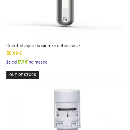
Cricut ohišje in konica za debosiranje
50,99
€
že od
17,9 €
na mesec
OUT OF STOCK