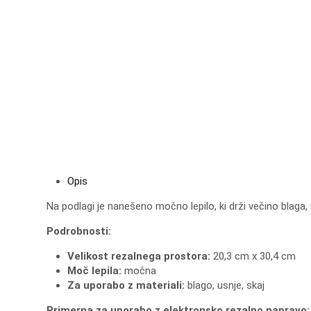
Opis
Na podlagi je nanešeno močno lepilo, ki drži večino blaga
Podrobnosti:
Velikost rezalnega prostora:
20,3 cm x 30,4 cm
Moč lepila:
močna
Za uporabo z materiali:
blago, usnje, skaj
Primerna za uporabo z elektronsko rezalno napravo: