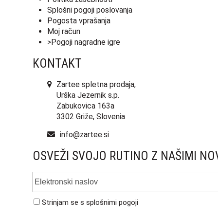
Splošni pogoji poslovanja
Pogosta vprašanja
Moj račun
>Pogoji nagradne igre
KONTAKT
Zartee spletna prodaja,
Urška Jezernik s.p.
Zabukovica 163a
3302 Griže, Slovenia
info@zartee.si
OSVEŽI SVOJO RUTINO Z NAŠIMI NO
Elektronski
naslov
Strinjam se s
splošnimi pogoji