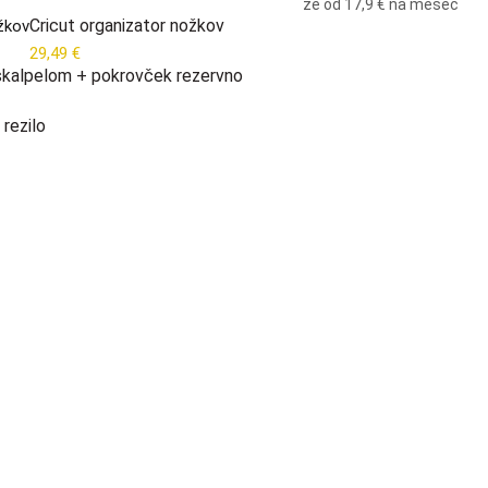
že od
17,9 €
na mesec
Cricut organizator nožkov
29,49
€
 skalpelom + pokrovček rezervno
rezilo