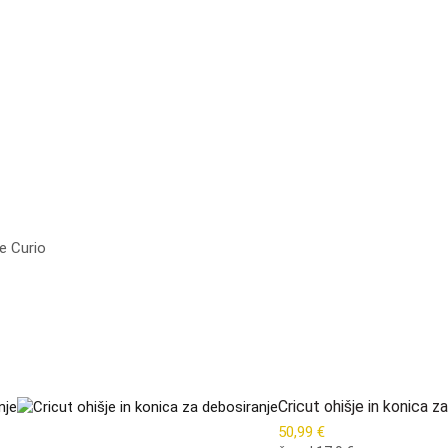
e Curio
Cricut ohišje in konica z
50,99
€