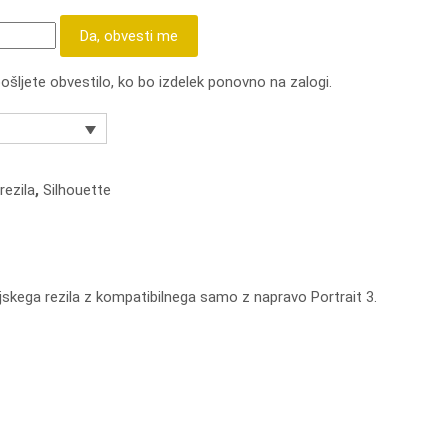
Da, obvesti me
pošljete obvestilo, ko bo izdelek ponovno na zalogi.
rezila
,
Silhouette
jskega rezila z kompatibilnega samo z napravo Portrait 3.