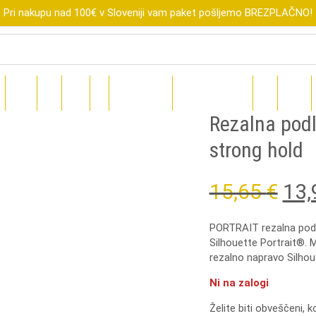
Pri nakupu nad 100€ v Sloveniji vam paket pošljemo BREZPLAČNO!
R
XTOOL
FLUX
SUBLI
DIGI
DARILNI BONI
ZNIŽANO DO-70%
BLOG
TEČAJI
Rezalna podl
strong hold
Ori
15,65
€
13
pri
PORTRAIT rezalna podl
Silhouette Portrait®. 
was
rezalno napravo Silhou
15,
Ni na zalogi
Želite biti obveščeni, 