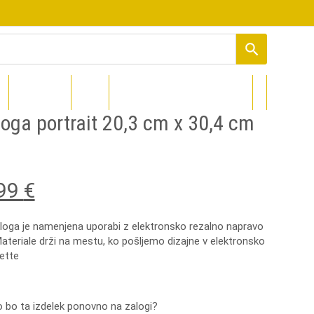
PROCOLORED
DIZAJNI
oga portrait 20,3 cm x 30,4 cm
ginal
Current
,99
€
ce
price
oga je namenjena uporabi z elektronsko rezalno napravo
Materiale drži na mestu, ko pošljemo dizajne v elektronsko
:
is:
ette
65 €.
13,99 €.
ko bo ta izdelek ponovno na zalogi?