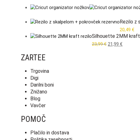
Rezilo z
20,49
€
Silhouette 2MM kraft 
Original
Current
23,99
€
21,99
€
price
price
ZARTEE
was:
is:
23,99 €.
21,99 €.
Trgovina
Digi
Darilni boni
Znižano
Blog
Vavčer
POMOČ
Plačilo in dostava
Politika zasebnosti