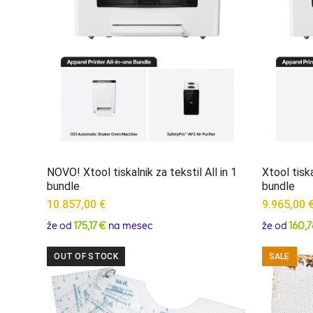
NOVO! Xtool tiskalnik za tekstil All in 1
Xtool tiska
bundle
bundle
10.857,00
€
9.965,00
že od
175,17 €
na mesec
že od
160,7
OUT OF STOCK
SALE