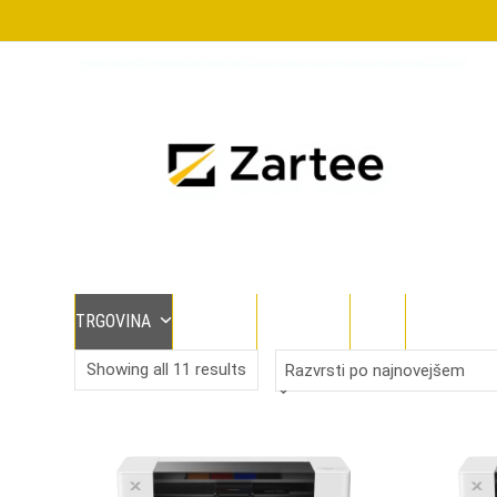
Skip
to
content
TRGOVINA
TECKWRAP
SILHOUETTE
CRICUT
POLYSHAPE
Sorted
Showing all 11 results
by
latest