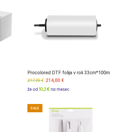
Procolored DTF folija v roli 33cm*100m
Original
Current
214,00
€
217,95
€
price
price
že od
10,2 €
na mesec
was:
is:
217,95 €.
214,00 €.
SALE