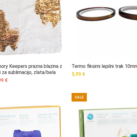
ry Keepers prazna blazina z
Termo fiksirni lepilni trak 10m
 za sublimacijo, zlata/bela
5,99
€
ginal
Current
99
€
ce
price
s:
is:
SALE
99 €.
8,99 €.