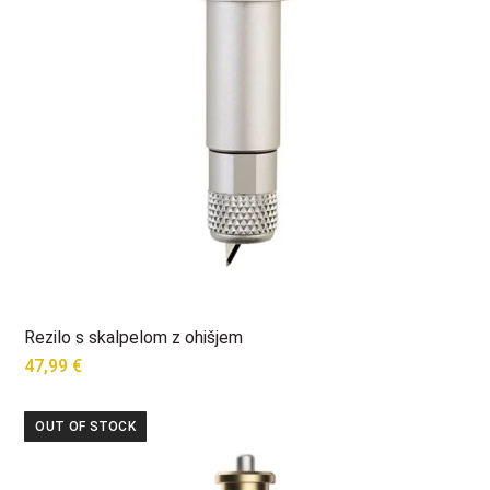
Rezilo s skalpelom z ohišjem
47,99
€
OUT OF STOCK