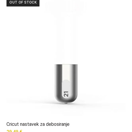
OUT OF STOCK
Cricut nastavek za debosiranje
29,49
€