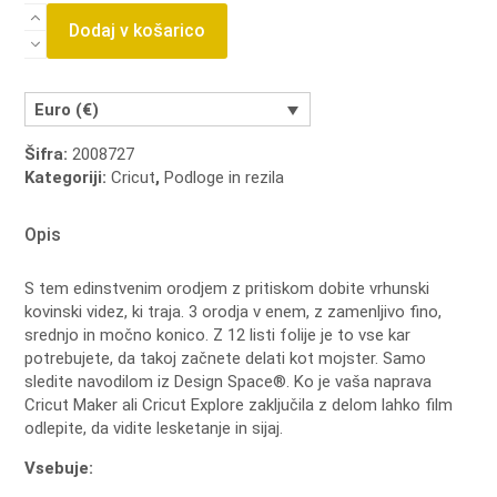
Cricut
Dodaj v košarico
nastavki
za
folijo
"Foil
Euro (€)
Transfer"
količina
Šifra:
2008727
Kategoriji:
Cricut
,
Podloge in rezila
Opis
S tem edinstvenim orodjem z pritiskom dobite vrhunski
kovinski videz, ki traja. 3 orodja v enem, z zamenljivo fino,
srednjo in močno konico. Z 12 listi folije je to vse kar
potrebujete, da takoj začnete delati kot mojster. Samo
sledite navodilom iz Design Space®. Ko je vaša naprava
Cricut Maker ali Cricut Explore zaključila z delom lahko film
odlepite, da vidite lesketanje in sijaj.
Vsebuje: