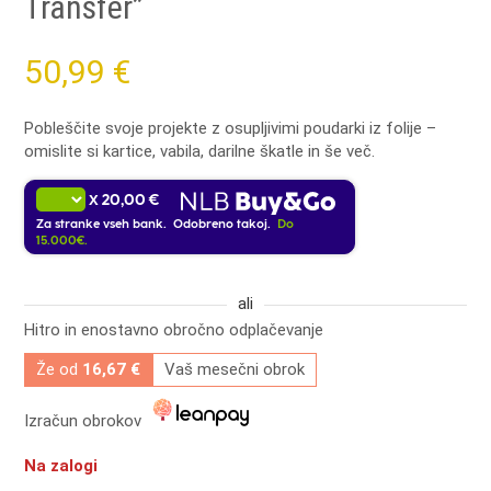
Transfer”
50,99
€
Pobleščite svoje projekte z osupljivimi poudarki iz folije –
omislite si kartice, vabila, darilne škatle in še več.
20,00 €
X
Za stranke vseh bank. Odobreno takoj.
Do
15.000€.
ali
Hitro in enostavno obročno odplačevanje
Že od
16,67 €
Vaš mesečni obrok
Izračun obrokov
Na zalogi