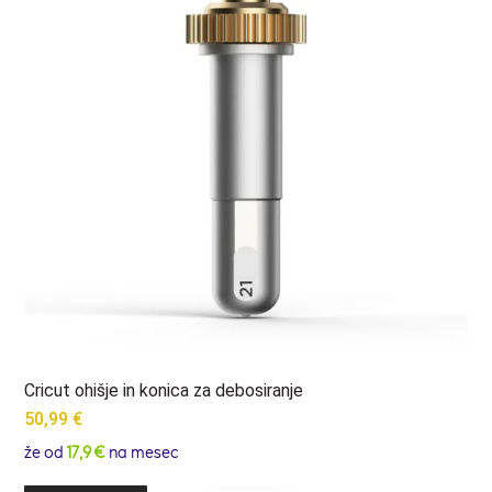
Cricut ohišje in konica za debosiranje
50,99
€
že od
17,9 €
na mesec