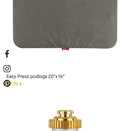
Easy Press podloga 20”x16”
47,99
€