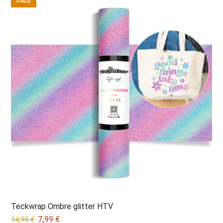
SALE
Teckwrap Ombre glitter HTV
Original
Current
7,99
€
14,95
€