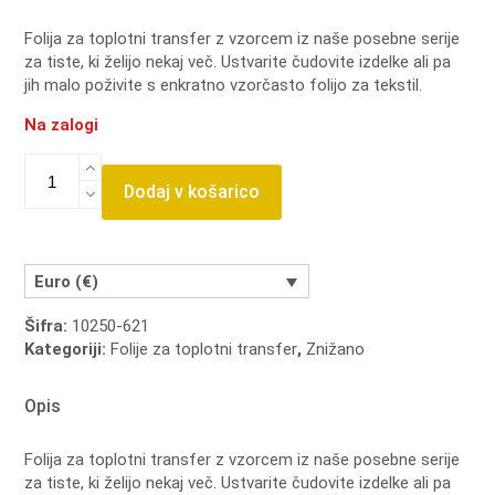
price
price
Folija za toplotni transfer z vzorcem iz naše posebne serije
za tiste, ki želijo nekaj več. Ustvarite čudovite izdelke ali pa
was:
is:
jih malo poživite s enkratno vzorčasto folijo za tekstil.
3,49 €.
2,44 €.
Na zalogi
Folija
za
Dodaj v košarico
toplotni
transfer
-
Pike
Euro (€)
črne
Šifra:
10250-621
A4
Kategoriji:
Folije za toplotni transfer
,
Znižano
količina
Opis
Folija za toplotni transfer z vzorcem iz naše posebne serije
za tiste, ki želijo nekaj več. Ustvarite čudovite izdelke ali pa