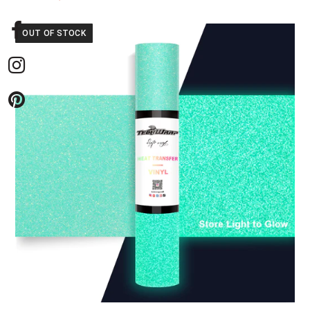
price
price
was:
is:
OUT OF STOCK
14,95 €.
7,99 €.