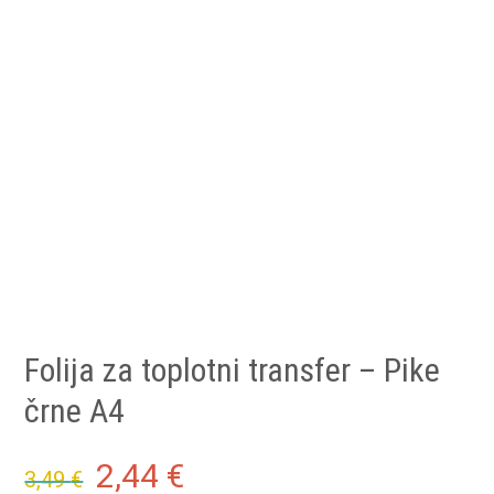
Folija za toplotni transfer – Pike
črne A4
Original
Current
2,44
€
3,49
€