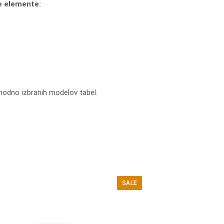
je elemente:
dhodno izbranih modelov tabel.
SALE