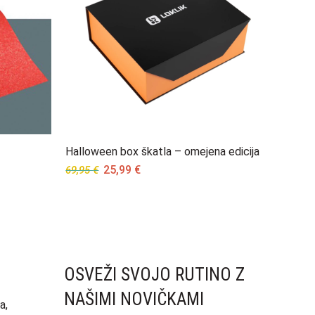
Halloween box škatla – omejena edicija
Original
Current
25,99
€
69,95
€
price
price
was:
is:
69,95 €.
25,99 €.
OSVEŽI SVOJO RUTINO Z
NAŠIMI NOVIČKAMI
a,