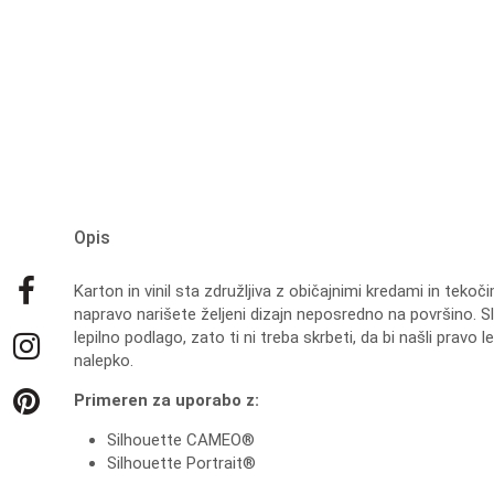
Opis
Karton in vinil sta združljiva z običajnimi kredami in tek
napravo narišete željeni dizajn neposredno na površino. Slik
lepilno podlago, zato ti ni treba skrbeti, da bi našli prav
nalepko.
Primeren za uporabo z:
Silhouette CAMEO®
Silhouette Portrait®