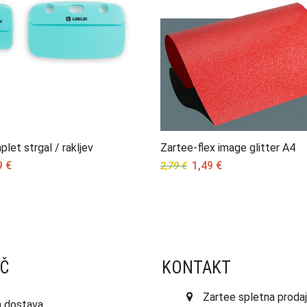
plet strgal / rakljev
Zartee-flex image glitter A4
inal
Current
Original
Current
9
€
1,49
€
2,79
€
e
price
price
price
:
is:
was:
is:
 €.
3,59 €.
2,79 €.
1,49 €.
Č
KONTAKT
Zartee spletna prodaj
in dostava