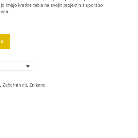
 jo imajo kredne table na svojih projektih z uporabo
is:
pletu.
 €.
20,99 €.
co
,
Začetni seti
,
Znižano