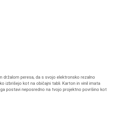
nim držalom peresa, da s svojo elektronsko rezalno
 izbrišejo kot na običajni tabli. Karton in vinil imata
a in ga postavi neposredno na tvojo projektno površino kot