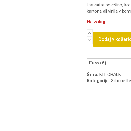
Ustvarite površino, kot
was:
kartona ali vinila v kom
35,99
Na zalogi
Začetni
set
Dodaj v košari
za
kredne
table
količina
Euro (€)
Šifra:
KIT-CHALK
Kategorije:
Silhouette