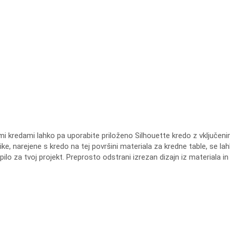
očimi kredami lahko pa uporabite priloženo Silhouette kredo z vključe
e, narejene s kredo na tej površini materiala za kredne table, se lahko
o lepilo za tvoj projekt. Preprosto odstrani izrezan dizajn iz material