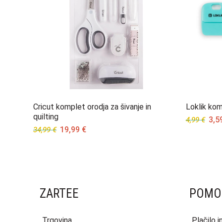
Cricut komplet orodja za šivanje in
Loklik kom
quilting
Orig
3,5
4,99
€
Original
Current
19,99
€
34,99
€
pric
price
price
was
was:
is:
4,99
34,99 €.
19,99 €.
ZARTEE
POMO
Trgovina
Plačilo 