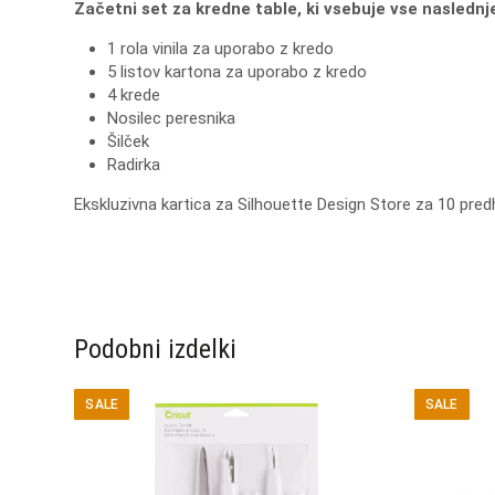
Začetni set za kredne table, ki vsebuje vse nasledn
1 rola vinila za uporabo z kredo
5 listov kartona za uporabo z kredo
4 krede
Nosilec peresnika
Šilček
Radirka
Ekskluzivna kartica za Silhouette Design Store za 10 pre
Podobni izdelki
SALE
SALE