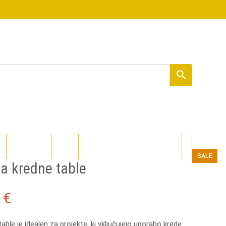
PROCOLORED
DIZAJNI
SALE
za kredne table
nal
Current
9
€
price
able je idealen za projekte, ki vključujejo uporabo krede.