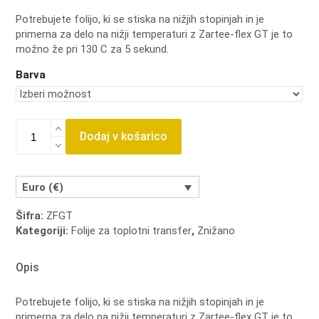
price
price
Potrebujete folijo, ki se stiska na nižjih stopinjah in je
primerna za delo na nižji temperaturi z Zartee-flex GT je to
was:
is:
možno že pri 130 C za 5 sekund.
2,99 €.
1,49 €.
Barva
Zartee-
Dodaj v košarico
flex
GT
količina
Euro (€)
Šifra:
ZFGT
Kategoriji:
Folije za toplotni transfer
,
Znižano
Opis
Potrebujete folijo, ki se stiska na nižjih stopinjah in je
primerna za delo na nižji temperaturi z Zartee-flex GT je to