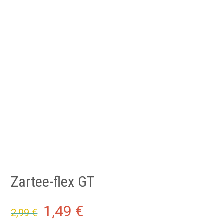
Zartee-flex GT
Original
Current
1,49
€
2,99
€