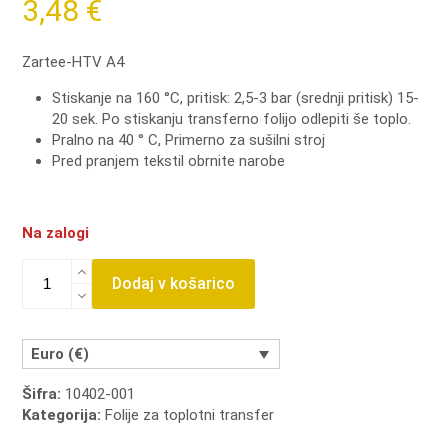
3,48
€
Zartee-HTV A4
Stiskanje na 160 °C, pritisk: 2,5-3 bar (srednji pritisk) 15-
20 sek. Po stiskanju transferno folijo odlepiti še toplo.
Pralno na 40 ° C, Primerno za sušilni stroj
Pred pranjem tekstil obrnite narobe
Na zalogi
Zartee-
Dodaj v košarico
army
A4
-
HTV
Euro (€)
količina
Šifra:
10402-001
Kategorija:
Folije za toplotni transfer