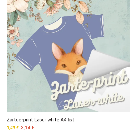
Zartee-print Laser white A4 list
Original
Current
3,14
€
3,49
€
price
price