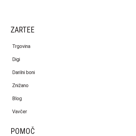
was:
is:
3,49 €.
3,14 €.
ZARTEE
Trgovina
Digi
Darilni boni
Znižano
Blog
Vavčer
POMOČ