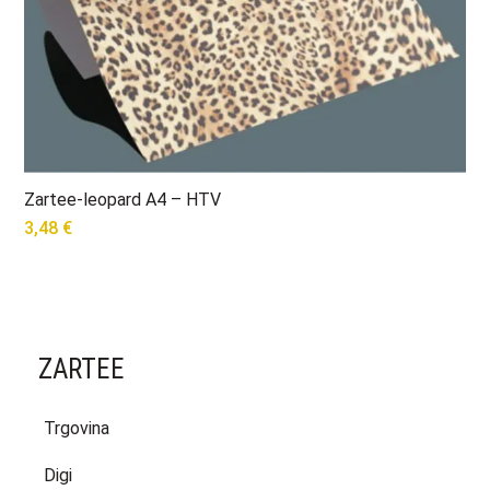
Zartee-leopard A4 – HTV
3,48
€
ZARTEE
Trgovina
Digi