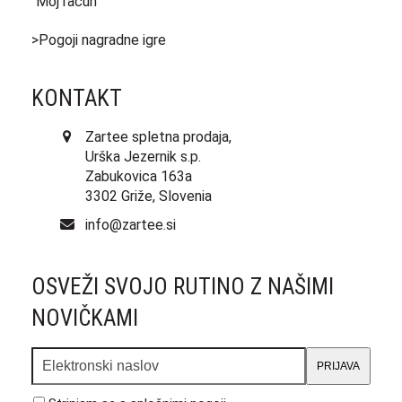
Moj račun
>Pogoji nagradne igre
KONTAKT
Zartee spletna prodaja,
Urška Jezernik s.p.
Zabukovica 163a
3302 Griže, Slovenia
info@zartee.si
OSVEŽI SVOJO RUTINO Z NAŠIMI
NOVIČKAMI
Elektronski
PRIJAVA
naslov