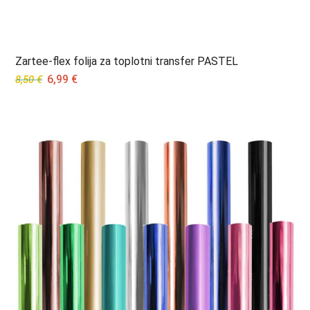
Zartee-flex folija za toplotni transfer PASTEL
Original
Current
6,99
€
8,50
€
price
price
was:
is:
8,50 €.
6,99 €.