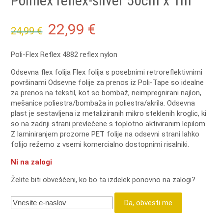
Poliflex reflex-silver 50cm x 1m
Original
Current
22,99
€
24,99
€
price
price
Poli-Flex Reflex
4882 reflex nylon
was:
is:
Odsevna flex folija
Flex folija s posebnimi retroreflektivnimi
površinami
Odsevne folije za prenos iz Poli-Tape so idealne
24,99 €.
22,99 €.
za prenos na tekstil, kot so bombaž, neimpregnirani najlon,
mešanice poliestra/bombaža in poliestra/akrila.
Odsevna
plast je sestavljena iz metaliziranih mikro steklenih kroglic, ki
so na zadnji strani prevlečene s toplotno aktiviranim lepilom.
Z laminiranjem prozorne PET folije na odsevni strani lahko
folijo režemo z vsemi komercialno dostopnimi risalniki.
Ni na zalogi
Želite biti obveščeni, ko bo ta izdelek ponovno na zalogi?
Da, obvesti me