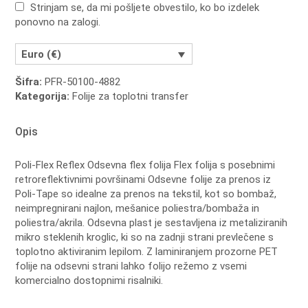
Strinjam se, da mi pošljete obvestilo, ko bo izdelek
ponovno na zalogi.
Euro (€)
Šifra:
PFR-50100-4882
Kategorija:
Folije za toplotni transfer
Opis
Poli-Flex Reflex Odsevna flex folija
Flex folija s posebnimi
retroreflektivnimi površinami
Odsevne folije za prenos iz
Poli-Tape so idealne za prenos na tekstil, kot so bombaž,
neimpregnirani najlon, mešanice poliestra/bombaža in
poliestra/akrila.
Odsevna plast je sestavljena iz metaliziranih
mikro steklenih kroglic, ki so na zadnji strani prevlečene s
toplotno aktiviranim lepilom.
Z laminiranjem prozorne PET
folije na odsevni strani lahko folijo režemo z vsemi
komercialno dostopnimi risalniki.