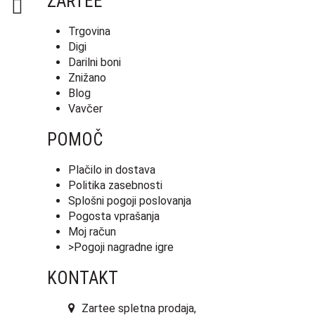
ZARTEE
Trgovina
Digi
Darilni boni
Znižano
Blog
Vavčer
POMOČ
Plačilo in dostava
Politika zasebnosti
Splošni pogoji poslovanja
Pogosta vprašanja
Moj račun
>Pogoji nagradne igre
KONTAKT
Zartee spletna prodaja,