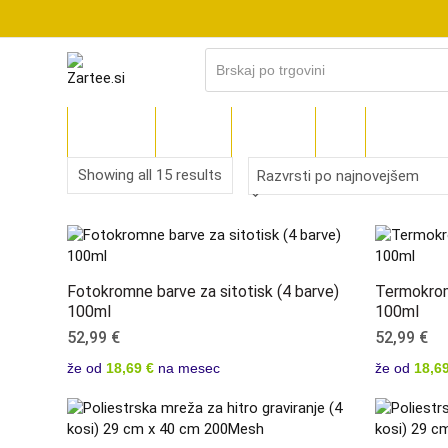
Skip
to
content
TRGOVINA
TECKWRAP
SILHOUETTE
CRICUT
POLYSHAPE
Sorted
Showing all 15 results
by
latest
Fotokromne barve za sitotisk (4 barve)
Termokromn
100ml
100ml
52,99
€
52,99
€
že od
18,69 €
na mesec
že od
18,69