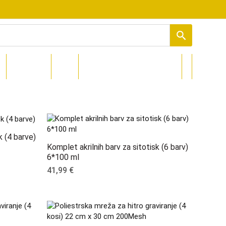
PROCOLORED
DIZAJNI
k (4 barve)
Komplet akrilnih barv za sitotisk (6 barv)
6*100 ml
41,99
€