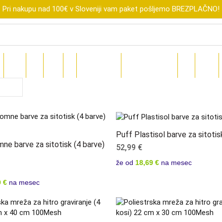
Pri nakupu nad 100€ v Sloveniji vam paket pošljemo BREZPLAČNO!
R
XTOOL
FLUX
SUBLI
DIGI
DARILNI BONI
ZNIŽANO DO-70%
BLOG
TEČAJI
Puff Plastisol barve za sitotis
e barve za sitotisk (4 barve)
52,99
€
že od
18,69 €
na mesec
 €
na mesec