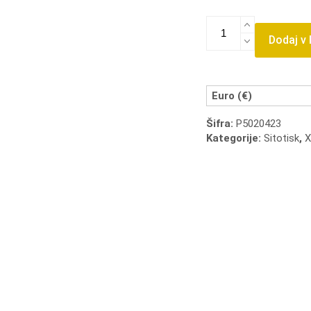
Mrežasta
prevlečena
Dodaj v
mreža
(4
kosi)
22
Euro (€)
cm
Šifra:
P5020423
x
Kategorije:
Sitotisk
,
X
30
cm
količina