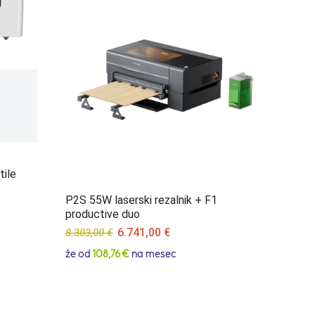
tile
P2S 55W laserski rezalnik + F1
productive duo
Original
Current
6.741,00
€
8.303,00
€
price
price
že od
108,76 €
na mesec
was:
is:
8.303,00 €.
6.741,00 €.