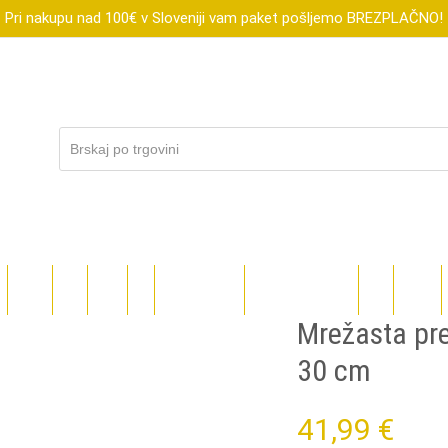
Pri nakupu nad 100€ v Sloveniji vam paket pošljemo BREZPLAČNO!
R
XTOOL
FLUX
SUBLI
DIGI
DARILNI BONI
ZNIŽANO DO-70%
BLOG
TEČAJI
Mrežasta pre
30 cm
41,99
€