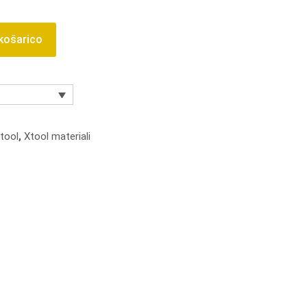
 košarico
tool
,
Xtool materiali