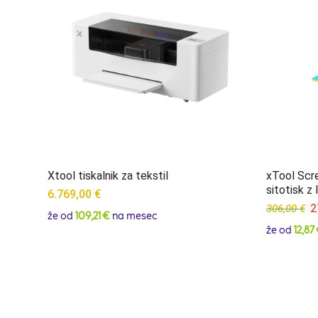
Xtool tiskalnik za tekstil
xTool Scre
sitotisk z
6.769,00
€
Or
2
306,00
€
že od
109,21 €
na mesec
pr
že od
12,87
w
30