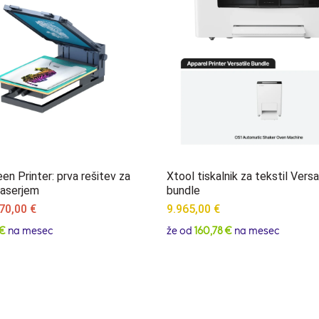
en Printer: prva rešitev za
Xtool tiskalnik za tekstil Versa
 laserjem
bundle
iginal
Current
70,00
€
9.965,00
€
ice
price
 €
na mesec
že od
160,78 €
na mesec
as:
is:
6,00 €.
270,00 €.