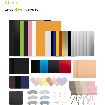
81,99
€
že od
14,6 €
na mesec