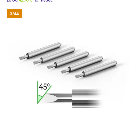
že od
42,76 €
na mesec
SALE