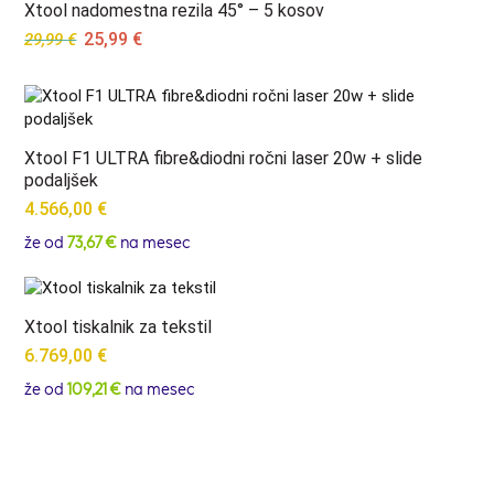
Xtool nadomestna rezila 45° – 5 kosov
Original
Current
25,99
€
29,99
€
price
price
was:
is:
29,99 €.
25,99 €.
Xtool F1 ULTRA fibre&diodni ročni laser 20w + slide
podaljšek
4.566,00
€
že od
73,67 €
na mesec
Xtool tiskalnik za tekstil
6.769,00
€
že od
109,21 €
na mesec