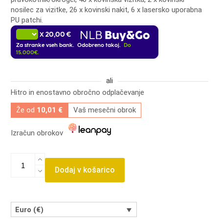
nosilec za vizitke, 26 x kovinski nakit, 6 x lasersko uporabna
PU patchi.
20,00 €
X
Za stranke vseh bank. Odobreno takoj.
Do
15.000€.
ali
Hitro in enostavno obročno odplačevanje
Že od
10,01 €
Vaš mesečni obrok
Izračun obrokov
Komplet
materialov
Dodaj v košarico
za
laser
ultimate
količina
Euro (€)