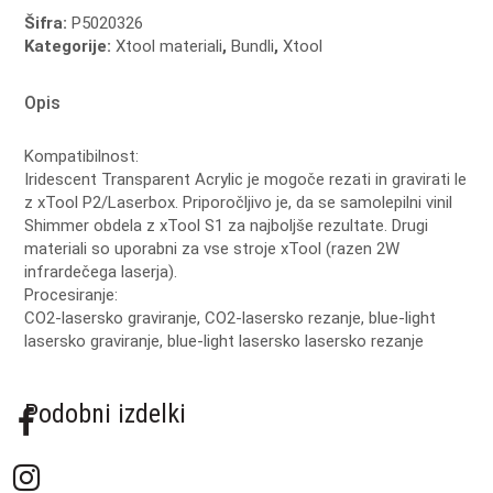
Šifra:
P5020326
Kategorije:
Xtool materiali
,
Bundli
,
Xtool
Opis
Kompatibilnost:
Iridescent Transparent Acrylic je mogoče rezati in gravirati le
z xTool P2/Laserbox. Priporočljivo je, da se samolepilni vinil
Shimmer obdela z xTool S1 za najboljše rezultate. Drugi
materiali so uporabni za vse stroje xTool (razen 2W
infrardečega laserja).
Procesiranje:
CO2-lasersko graviranje, CO2-lasersko rezanje, blue-light
lasersko graviranje, blue-light lasersko lasersko rezanje
Podobni izdelki