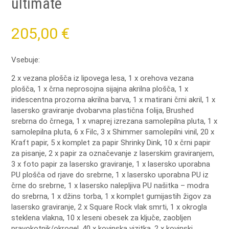
ultimate
205,00
€
Vsebuje:
2 x vezana plošča iz lipovega lesa, 1 x orehova vezana
plošča, 1 x črna neprosojna sijajna akrilna plošča, 1 x
iridescentna prozorna akrilna barva, 1 x matirani črni akril, 1 x
lasersko graviranje dvobarvna plastična folija, Brushed
srebrna do črnega, 1 x vnaprej izrezana samolepilna pluta, 1 x
samolepilna pluta, 6 x Filc, 3 x Shimmer samolepilni vinil, 20 x
Kraft papir, 5 x komplet za papir Shrinky Dink, 10 x črni papir
za pisanje, 2 x papir za označevanje z laserskim graviranjem,
3 x foto papir za lasersko graviranje, 1 x lasersko uporabna
PU plošča od rjave do srebrne, 1 x lasersko uporabna PU iz
črne do srebrne, 1 x lasersko nalepljiva PU našitka – modra
do srebrna, 1 x džins torba, 1 x komplet gumijastih žigov za
lasersko graviranje, 2 x Square Rock vlak smrti, 1 x okrogla
steklena vlakna, 10 x leseni obesek za ključe, zaobljen
pravokotnik/okrogel, 40 x kovinska vizitka, 2 x kovinski