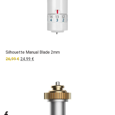
Silhouette Manual Blade 2mm
Original
Current
26,99
€
24,99
€
price
price
was:
is:
26,99 €.
24,99 €.