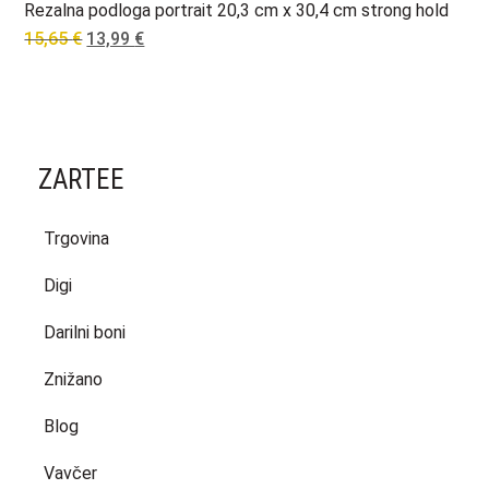
Rezalna podloga portrait 20,3 cm x 30,4 cm strong hold
Original
Current
15,65
€
13,99
€
price
price
was:
is:
15,65 €.
13,99 €.
ZARTEE
Trgovina
Digi
Darilni boni
Znižano
Blog
Vavčer