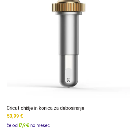
Cricut ohišje in konica za debosiranje
50,99
€
že od
17,9 €
na mesec