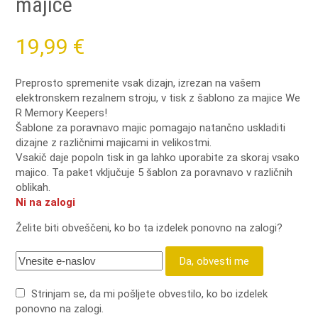
majice
19,99
€
Preprosto spremenite vsak dizajn, izrezan na vašem
elektronskem rezalnem stroju, v tisk z šablono za majice We
R Memory Keepers!
Šablone za poravnavo majic pomagajo natančno uskladiti
dizajne z različnimi majicami in velikostmi.
Vsakič daje popoln tisk in ga lahko uporabite za skoraj vsako
majico. Ta paket vključuje 5 šablon za poravnavo v različnih
oblikah.
Ni na zalogi
Želite biti obveščeni, ko bo ta izdelek ponovno na zalogi?
Da, obvesti me
Strinjam se, da mi pošljete obvestilo, ko bo izdelek
ponovno na zalogi.