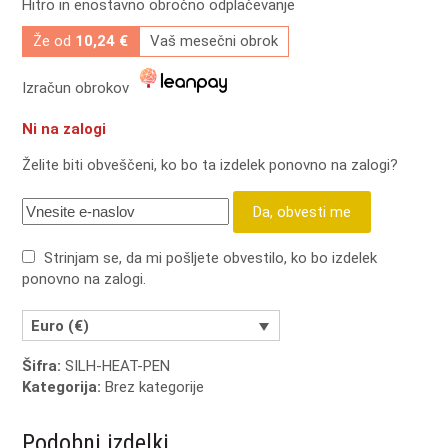
Hitro in enostavno obročno odplačevanje
Že od
10,24 €
Vaš mesečni obrok
Izračun obrokov
Ni na zalogi
Želite biti obveščeni, ko bo ta izdelek ponovno na zalogi?
Da, obvesti me
Strinjam se, da mi pošljete obvestilo, ko bo izdelek
ponovno na zalogi.
Euro (€)
Šifra:
SILH-HEAT-PEN
Kategorija:
Brez kategorije
Podobni izdelki