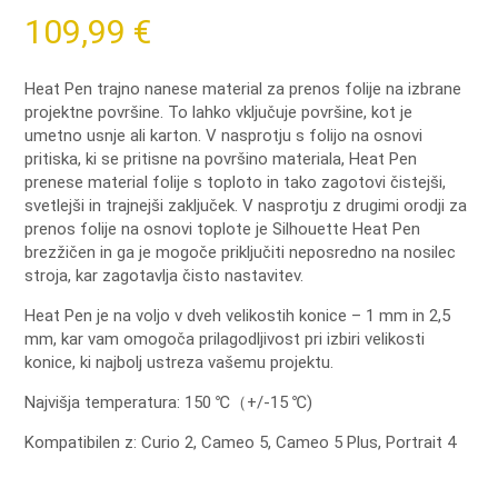
109,99
€
Heat Pen trajno nanese material za prenos folije na izbrane
projektne površine.
To lahko vključuje površine, kot je
umetno usnje ali karton.
V nasprotju s folijo na osnovi
pritiska, ki se pritisne na površino materiala, Heat Pen
prenese material folije s toploto in tako zagotovi čistejši,
svetlejši in trajnejši zaključek.
V nasprotju z drugimi orodji za
prenos folije na osnovi toplote je Silhouette Heat Pen
brezžičen in ga je mogoče priključiti neposredno na nosilec
stroja, kar zagotavlja čisto nastavitev.
Heat Pen je na voljo v dveh velikostih konice – 1 mm in 2,5
mm, kar vam omogoča prilagodljivost pri izbiri velikosti
konice, ki najbolj ustreza vašemu projektu.
Najvišja temperatura: 150 ℃（+/-15 ℃)
Kompatibilen z:
Curio 2,
Cameo 5,
Cameo 5 Plus,
Portrait 4