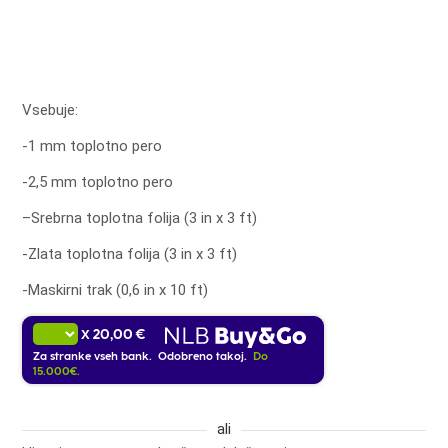
Vsebuje:
-1 mm toplotno pero
-2,5 mm toplotno pero
–
Srebrna toplotna folija (3 in x 3 ft)
-Zlata toplotna folija (3 in x 3 ft)
-Maskirni trak (0,6 in x 10 ft)
20,00 €
X
Za stranke vseh bank. Odobreno takoj.
Do
15.000€.
ali