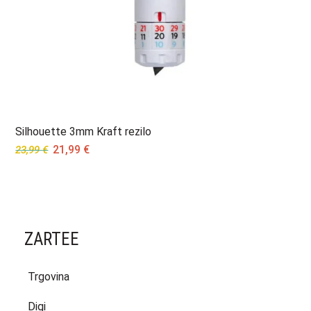
Silhouette 3mm Kraft rezilo
Original
Current
21,99
€
23,99
€
price
price
was:
is:
23,99 €.
21,99 €.
ZARTEE
Trgovina
Digi