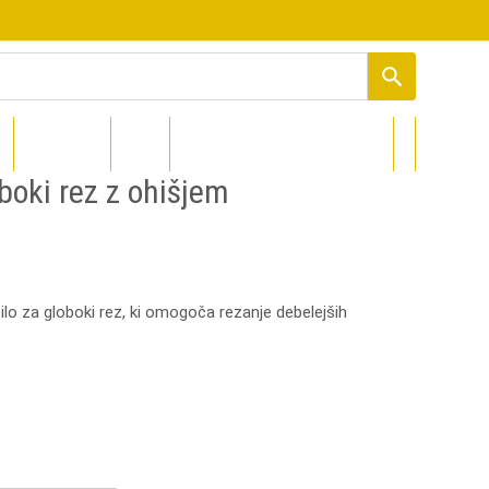
PROCOLORED
DIZAJNI
boki rez z ohišjem
ilo za globoki rez, ki omogoča rezanje debelejših