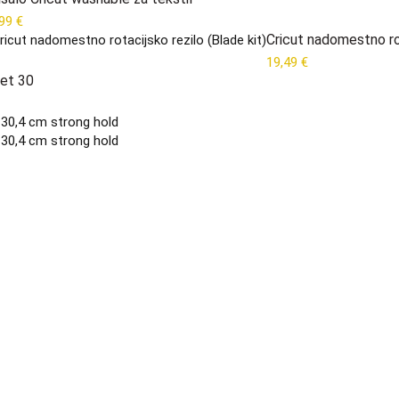
,99
€
Cricut nadomestno rot
19,49
€
set 30