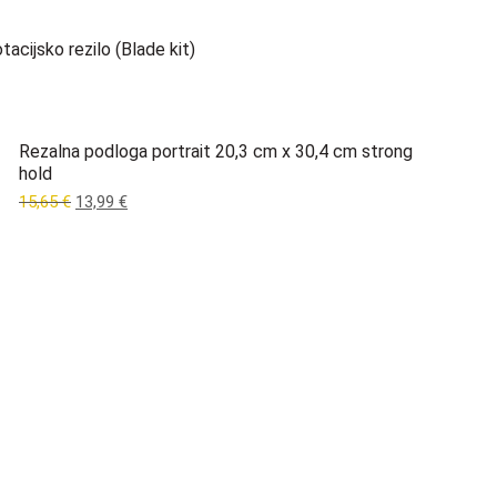
acijsko rezilo (Blade kit)
Rezalna podloga portrait 20,3 cm x 30,4 cm strong
hold
Original
Current
15,65
€
13,99
€
price
price
was:
is:
15,65 €.
13,99 €.