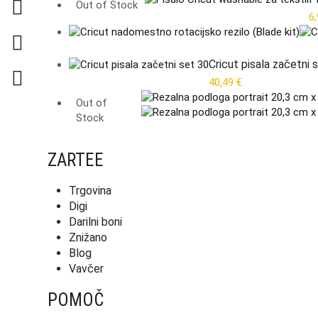
Out of Stock
6
Cricut pisala začetni 
40,49
€
Out of
Stock
ZARTEE
Trgovina
Digi
Darilni boni
Znižano
Blog
Vavčer
POMOČ