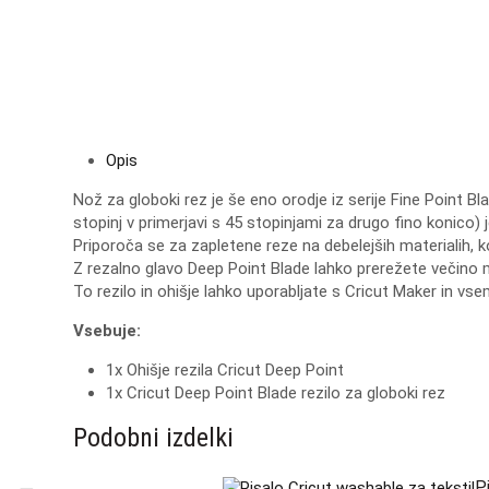
Opis
Nož za globoki rez je še eno orodje iz serije Fine Point Bl
stopinj v primerjavi s 45 stopinjami za drugo fino konico) je 
Priporoča se za zapletene reze na debelejših materialih, k
Z rezalno glavo Deep Point Blade lahko prerežete večino 
To rezilo in ohišje lahko uporabljate s Cricut Maker in vse
Vsebuje:
1x Ohišje rezila Cricut Deep Point
1x Cricut Deep Point Blade rezilo za globoki rez
Podobni izdelki
P