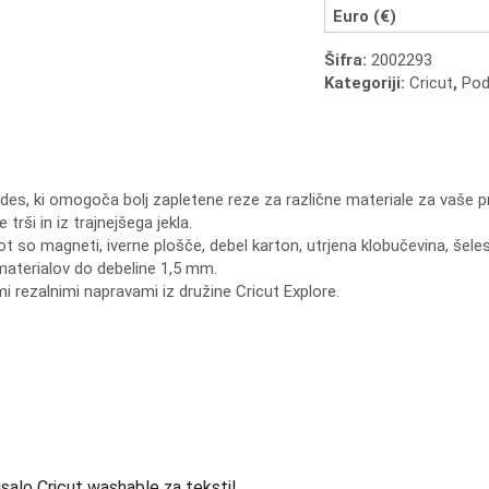
z
Euro (€)
ohišjem
Šifra:
2002293
količina
Kategoriji:
Cricut
,
Podl
ades, ki omogoča bolj zapletene reze za različne materiale za vaše pr
trši in iz trajnejšega jekla.
ot so magneti, iverne plošče, debel karton, utrjena klobučevina, šele
materialov do debeline 1,5 mm.
mi rezalnimi napravami iz družine Cricut Explore.
isalo Cricut washable za tekstil