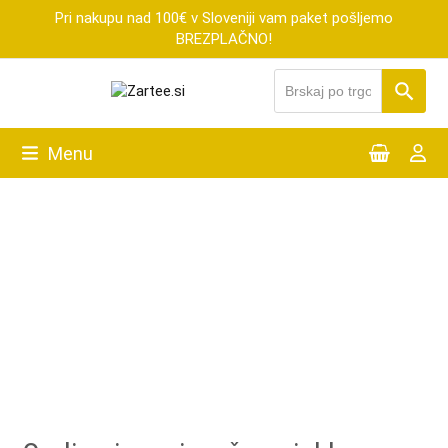
Skip
Pri nakupu nad 100€ v Sloveniji vam paket pošljemo
to
BREZPLAČNO!
content
Menu