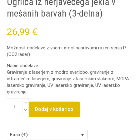
Ogrlica iz nerjavečega jekla v
mešanih barvah (3-delna)
26,99
€
Možnost obdelave z vsemi xtool napravami razen serija P
(CO2 laser).
Način obdelave:
Graviranje z laserjem z modro svetlobo, graviranje z
infrardečim laserjem, graviranje z laserskim vlaknom, MOPA
lasersko graviranje, UV lasersko graviranje, UV lasersko
graviranje.
Ogrlica
iz
Dodaj v košarico
nerjavečega
jekla
v
mešanih
Euro (€)