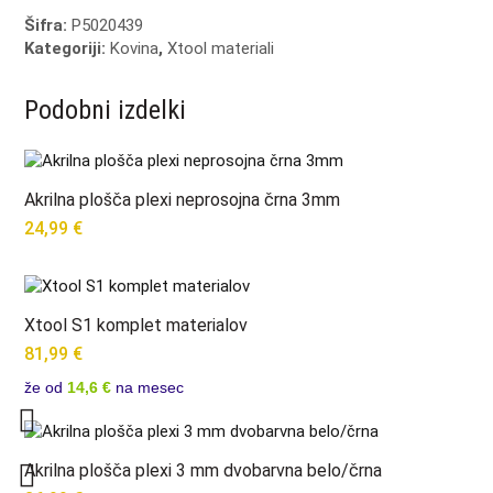
barvah
Šifra:
P5020439
(3-
Kategoriji:
Kovina
,
Xtool materiali
delna)
količina
Podobni izdelki
Akrilna plošča plexi neprosojna črna 3mm
24,99
€
Xtool S1 komplet materialov
81,99
€
že od
14,6 €
na mesec
Akrilna plošča plexi 3 mm dvobarvna belo/črna