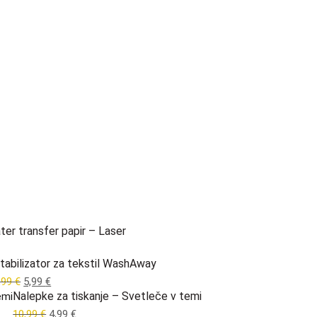
ter transfer papir – Laser
tabilizator za tekstil WashAway
Original
Current
,99
€
5,99
€
Nalepke za tiskanje – Svetleče v temi
price
price
was:
is:
Original
Current
10,99
€
4,99
€