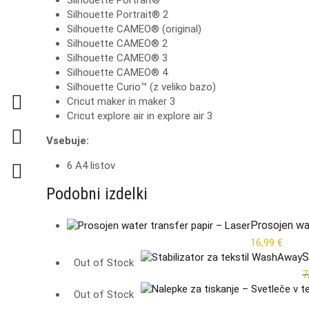
Silhouette Portrait® 2
Silhouette CAMEO® (original)
Silhouette CAMEO® 2
Silhouette CAMEO® 3
Silhouette CAMEO® 4
Silhouette Curio™ (z veliko bazo)
Cricut maker in maker 3
Cricut explore air in explore air 3
Vsebuje:
6 A4 listov
Podobni izdelki
Prosojen wa
16,99
€
S
Out of Stock
7
Out of Stock