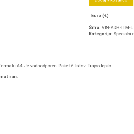
Dodaj v košarico
vinilne
nalepke
MAT
Euro (€)
-
Šifra:
VIN-ADH-ITM-L
6
Kategorija:
Specialni 
listov
količina
 v formatu A4. Je vodoodporen. Paket 6 listov. Trajno lepilo.
matiran.