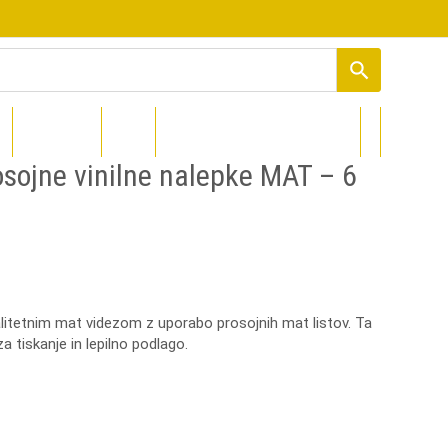
PROCOLORED
DIZAJNI
rosojne vinilne nalepke MAT – 6
alitetnim mat videzom z uporabo prosojnih mat listov. Ta
a tiskanje in lepilno podlago.