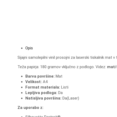
Opis
Sijajni samolepilni vinil prosojni za laserski tiskalnik mat
Teža papirja: 180 gramov vključno z podlogo. Videz:
mat/
Barva površine:
Mat
Velikost:
A4
Format materiala:
Listi
Lepljiva podloga:
Da
Natisljiva površina:
Da(Laser)​
Za uporabo z:
Silhouette Portrait®