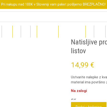
Pri nakupu nad 100€ v Sloveniji vam paket pošljemo BREZPLAČNO!
R
XTOOL
FLUX
SUBLI
DIGI
DARILNI BONI
ZNIŽANO DO-70%
BLOG
TEČAJI
Natisljive p
listov
14,99
€
Ustvarite nalepke z kv
material ima površino z
Na zalogi
Natisljive
prosojne