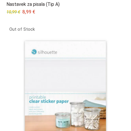
Nastavek za pisala (Tip A)
Original
Current
8,99
€
10,99
€
price
price
was:
is:
Out of Stock
10,99 €.
8,99 €.