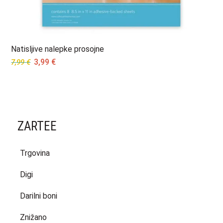
Natisljive nalepke prosojne
Original
Current
3,99
€
7,99
€
price
price
was:
is:
7,99 €.
3,99 €.
ZARTEE
Trgovina
Digi
Darilni boni
Znižano