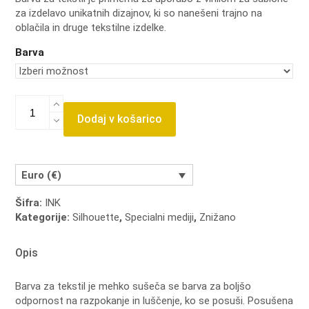
za izdelavo unikatnih dizajnov, ki so nanešeni trajno na
1,99 €
oblačila in druge tekstilne izdelke.
through
Barva
2,99 €
Barva
za
Dodaj v košarico
tekstil
količina
Euro (€)
Šifra:
INK
Kategorije:
Silhouette
,
Specialni mediji
,
Znižano
Opis
Barva za tekstil je mehko sušeča se barva za boljšo
odpornost na razpokanje in luščenje, ko se posuši. Posušena