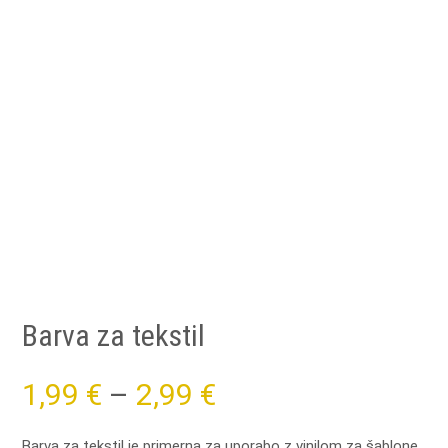
Barva za tekstil
Price
1,99
€
–
2,99
€
range:
Barva za tekstil je primerna za uporabo z vinilom za šablone