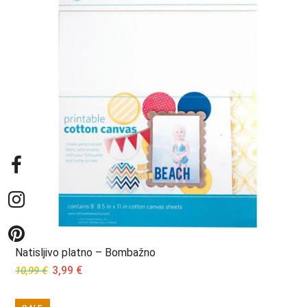
Natisljivo platno – Bombažno
Original
Current
3,99
€
10,99
€
price
price
was:
is: