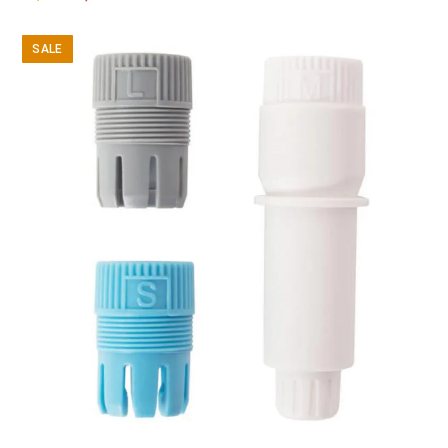
price
price
was:
is:
SALE
10,99 €.
6,99 €.