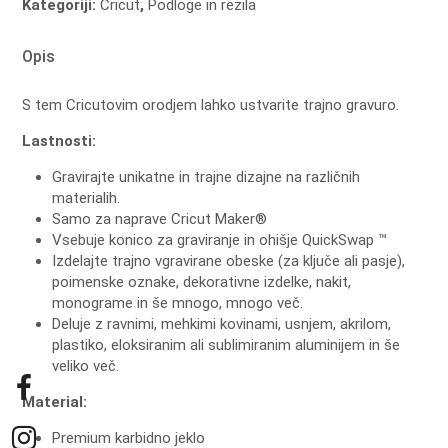
Kategoriji:
Cricut
,
Podloge in rezila
Opis
S tem Cricutovim orodjem lahko ustvarite trajno gravuro.
Lastnosti:
Gravirajte unikatne in trajne dizajne na različnih
materialih.
Samo za naprave Cricut Maker®
Vsebuje konico za graviranje in ohišje QuickSwap ™
Izdelajte trajno vgravirane obeske (za ključe ali pasje),
poimenske oznake, dekorativne izdelke, nakit,
monograme in še mnogo, mnogo več.
Deluje z ravnimi, mehkimi kovinami, usnjem, akrilom,
plastiko, eloksiranim ali sublimiranim aluminijem in še
veliko več.
Material:
Premium karbidno jeklo