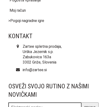
Pogosta vprašanja
Moj račun
>Pogoji nagradne igre
KONTAKT
Zartee spletna prodaja,
Urška Jezernik s.p.
Zabukovica 163a
3302 Griže, Slovenia
info@zartee.si
OSVEŽI SVOJO RUTINO Z NAŠIMI
NOVIČKAMI
Elektronski