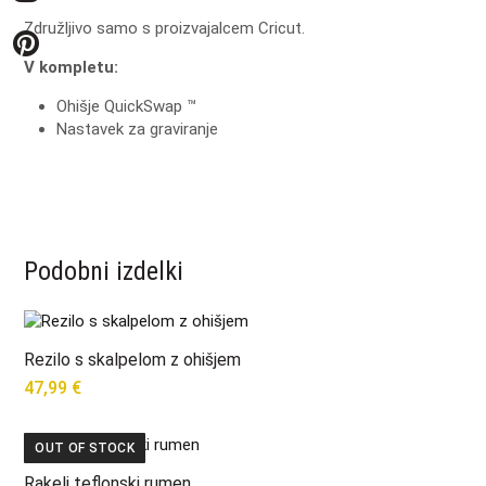
Združljivo samo s proizvajalcem Cricut.
V kompletu:
Ohišje QuickSwap ™
Nastavek za graviranje
Podobni izdelki
Rezilo s skalpelom z ohišjem
47,99
€
OUT OF STOCK
Rakelj teflonski rumen