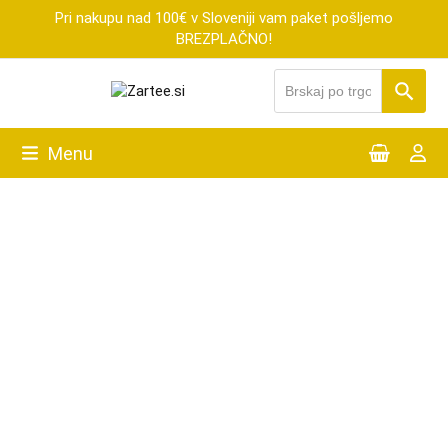
Skip
Pri nakupu nad 100€ v Sloveniji vam paket pošljemo
to
BREZPLAČNO!
content
Menu