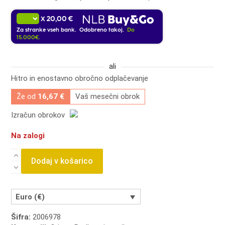
20,00 €
X
Za stranke vseh bank. Odobreno takoj.
Do
15.000€.
ali
Hitro in enostavno obročno odplačevanje
Že od
16,67 €
Vaš mesečni obrok
Izračun obrokov
Na zalogi
Cricut
Dodaj v košarico
ohišje
in
konica
za
Euro (€)
graviranje
količina
Šifra:
2006978