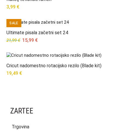
3,99
€
SALE
Ultimate pisala začetni set 24
Original
Current
15,99
€
21,99
€
price
price
was:
is:
21,99 €.
15,99 €.
Cricut nadomestno rotacijsko rezilo (Blade kit)
19,49
€
ZARTEE
Trgovina