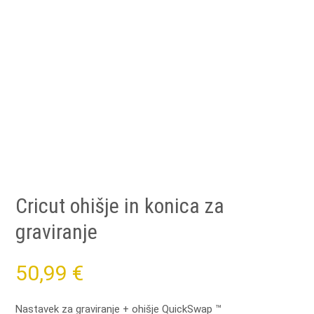
Cricut ohišje in konica za
graviranje
50,99
€
Nastavek za graviranje + ohišje QuickSwap ™