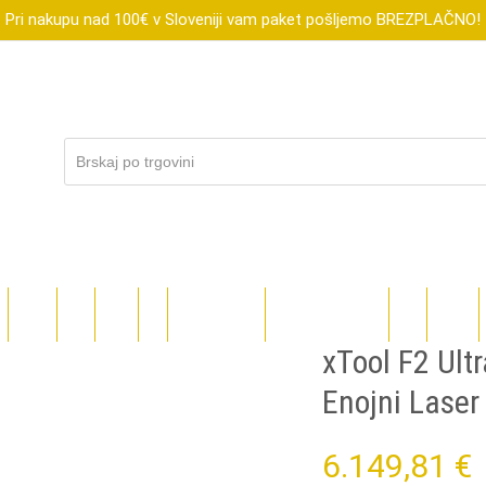
Pri nakupu nad 100€ v Sloveniji vam paket pošljemo BREZPLAČNO!
R
XTOOL
FLUX
SUBLI
DIGI
DARILNI BONI
ZNIŽANO DO-70%
BLOG
TEČAJI
xTool F2 Ul
Enojni Laser
6.149,81
€