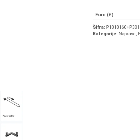
60W
MOPA
&
Euro (€)
40W
Šifra:
P1010160+P301
Diode
Kategorije:
Naprave
,
F
Enojni
Laser
+
slide
podaljšek
količina