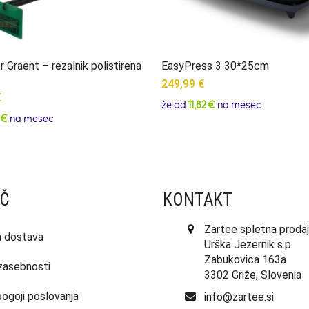
 Graent – rezalnik polistirena
EasyPress 3 30*25cm
249,99
€
€
že od
11,82 €
na mesec
 €
na mesec
Č
KONTAKT
Zartee spletna prodaj
in dostava
Urška Jezernik s.p.
Zabukovica 163a
 zasebnosti
3302 Griže, Slovenia
pogoji poslovanja
info@zartee.si