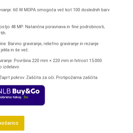
evanje: 60 W MOPA omogoča več kot 100 doslednih barv
vostjo 48 MP: Natančna poravnava in fine podrobnosti,
tih.
ne: Barvno graviranje, reliefno graviranje in rezanje
ekla in še več.
aviranje: Površina 220 mm × 220 mm in hitrost 15.000
 izdelavo.
Zaprt pokrov.
Zaščita za oči.
Protipožarna zaščita.
dobreno takoj.
Do
 košarico