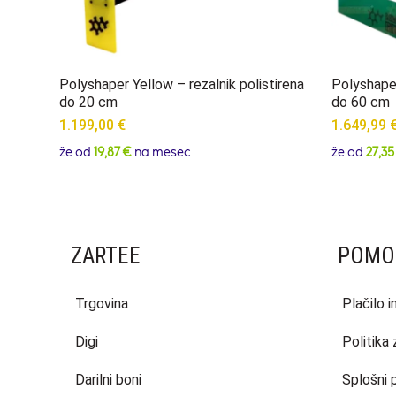
Polyshaper Yellow – rezalnik polistirena
Polyshaper
do 20 cm
do 60 cm
1.199,00
€
1.649,99
že od
19,87 €
na mesec
že od
27,35
ZARTEE
POMO
Trgovina
Plačilo 
Digi
Politika
Darilni boni
Splošni 