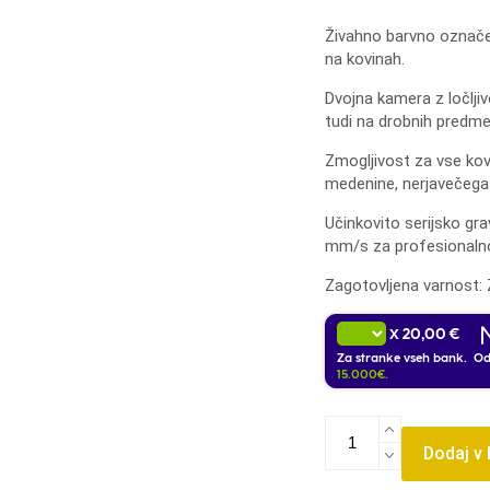
Živahno barvno označ
na kovinah.
Dvojna kamera z ločlji
tudi na drobnih predme
Zmogljivost za vse kovi
medenine, nerjavečega j
Učinkovito serijsko gr
mm/s za profesionalno
Zagotovljena varnost: 
20,00 €
X
Za stranke vseh bank. O
15.000€.
xTool
F2
Dodaj v
Ultra