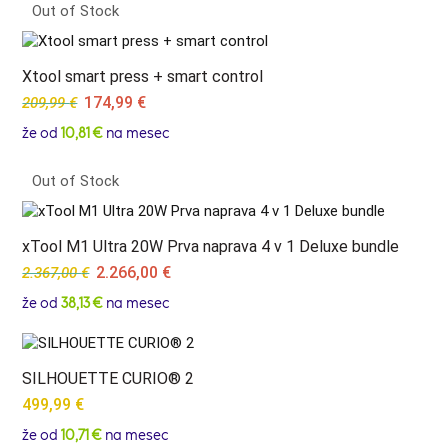
Out of Stock
54,99 €.
29,99 €.
Xtool smart press + smart control
Original
Current
174,99
€
209,99
€
price
price
že od
10,81 €
na mesec
was:
is:
209,99 €.
174,99 €.
Out of Stock
xTool M1 Ultra 20W Prva naprava 4 v 1 Deluxe bundle
Original
Current
2.266,00
€
2.367,00
€
price
price
že od
38,13 €
na mesec
was:
is:
2.367,00 €.
2.266,00 €.
SILHOUETTE CURIO® 2
499,99
€
že od
10,71 €
na mesec