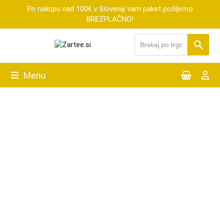
Skip
Pri nakupu nad 100€ v Sloveniji vam paket pošljemo
to
BREZPLAČNO!
content
Menu