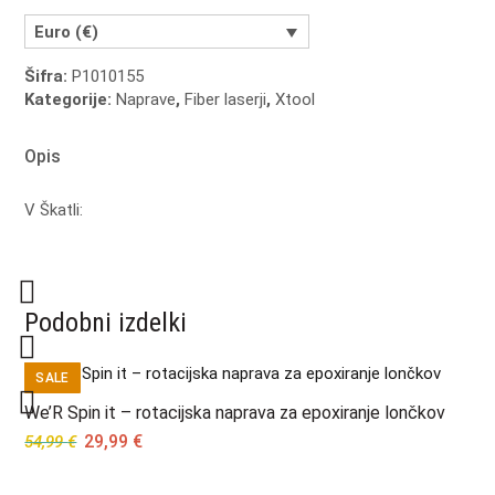
MOPA
&
Euro (€)
40W
Šifra:
P1010155
Diode
Kategorije:
Naprave
,
Fiber laserji
,
Xtool
Dvojni
Laser
količina
Opis
V Škatli:
Podobni izdelki
SALE
We’R Spin it – rotacijska naprava za epoxiranje lončkov
Original
Current
29,99
€
54,99
€
price
price
was:
is: