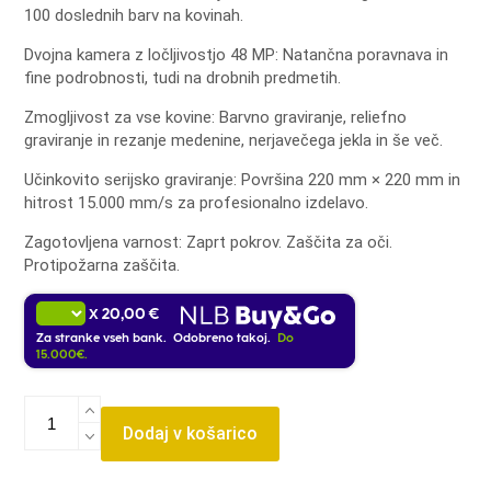
100 doslednih barv na kovinah.
Dvojna kamera z ločljivostjo 48 MP: Natančna poravnava in
fine podrobnosti, tudi na drobnih predmetih.
Zmogljivost za vse kovine: Barvno graviranje, reliefno
graviranje in rezanje medenine, nerjavečega jekla in še več.
Učinkovito serijsko graviranje: Površina 220 mm × 220 mm in
hitrost 15.000 mm/s za profesionalno izdelavo.
Zagotovljena varnost: Zaprt pokrov.
Zaščita za oči.
Protipožarna zaščita.
20,00 €
X
Za stranke vseh bank. Odobreno takoj.
Do
15.000€.
xTool
F2
Dodaj v košarico
Ultra
60W