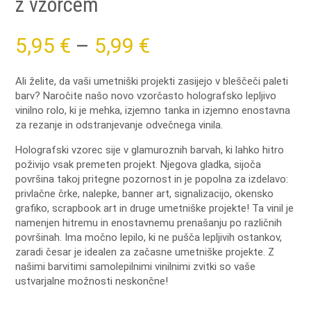
z vzorcem
Price
5,95
€
–
5,99
€
range:
Ali želite, da vaši umetniški projekti zasijejo v bleščeči paleti
barv?
Naročite našo novo vzorčasto holografsko lepljivo
5,95 €
vinilno rolo, ki je mehka, izjemno tanka in izjemno enostavna
za rezanje in odstranjevanje odvečnega vinila.
through
Holografski vzorec sije v glamuroznih barvah, ki lahko hitro
5,99 €
poživijo vsak premeten projekt.
Njegova gladka, sijoča
površina takoj pritegne pozornost in je popolna za izdelavo:
privlačne črke,
nalepke,
banner art,
signalizacijo,
okensko
grafiko,
scrapbook art in
druge umetniške projekte!
Ta vinil je
namenjen hitremu in enostavnemu prenašanju po različnih
površinah.
Ima močno lepilo, ki ne pušča lepljivih ostankov,
zaradi česar je idealen za začasne umetniške projekte.
Z
našimi barvitimi samolepilnimi vinilnimi zvitki so vaše
ustvarjalne možnosti neskončne!