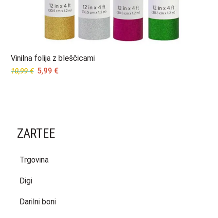
Vinilna folija z bleščicami
Original
Current
5,99
€
10,99
€
price
price
was:
is:
10,99 €.
5,99 €.
ZARTEE
Trgovina
Digi
Darilni boni