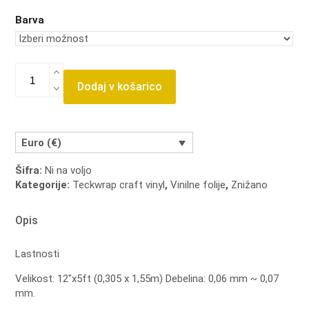
Barva
Teckwrap
opalni
Dodaj v košarico
holografski
vinil
z
vzorcem
Euro (€)
količina
Šifra:
Ni na voljo
Kategorije:
Teckwrap craft vinyl
,
Vinilne folije
,
Znižano
Opis
Lastnosti
Velikost: 12″x5ft (0,305 x 1,55m)
Debelina: 0,06 mm ~ 0,07
mm.