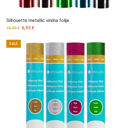
Silhouette metallic vinilna folija
Original
Current
6,95
€
16,95
€
price
price
was:
is:
SALE
16,95 €.
6,95 €.