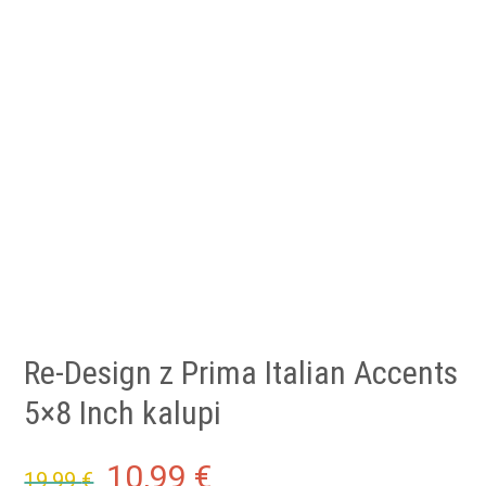
Re-Design z Prima Italian Accents
5×8 Inch kalupi
Original
Current
10,99
€
19,99
€