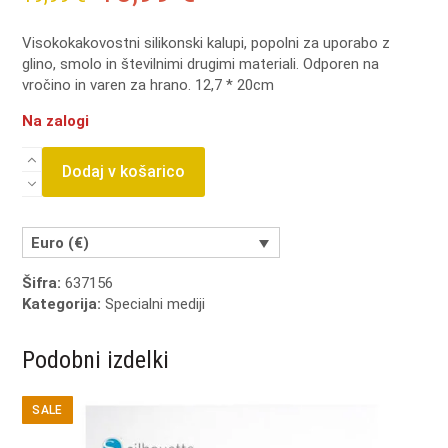
price
price
Visokokakovostni silikonski kalupi, popolni za uporabo z
glino, smolo in številnimi drugimi materiali.
Odporen na
was:
is:
vročino in varen za hrano.
12,7 * 20cm
19,99 €.
10,99 €.
Na zalogi
Re-
Dodaj v košarico
Design
z
Prima
Italian
Euro (€)
Accents
5x8
Šifra:
637156
Inch
Kategorija:
Specialni mediji
kalupi
količina
Podobni izdelki
SALE