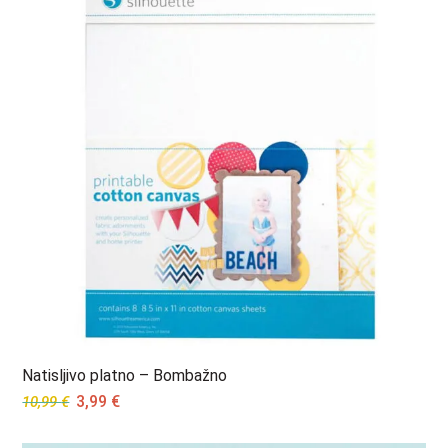
Natisljivo platno – Bombažno
Original
Current
3,99
€
10,99
€
price
price
was:
is: