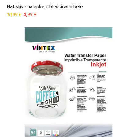
Natisljive nalepke z bleščicami bele
Original
Current
4,99
€
10,99
€
price
price
was:
is:
10,99 €.
4,99 €.