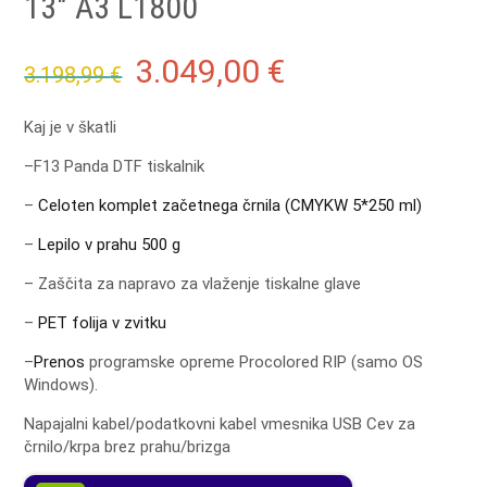
13″ A3 L1800
Original
Current
3.049,00
€
3.198,99
€
price
price
Kaj je v škatli
was:
is:
–
F13 Panda DTF tiskalnik
3.198,99 €.
3.049,00 €.
–
Celoten komplet začetnega črnila (CMYKW 5*250 ml)
–
Lepilo v prahu 500 g
–
Zaščita za napravo za vlaženje tiskalne glave
–
PET folija v zvitku
–
Prenos
programske opreme Procolored RIP (samo OS
Windows).
Napajalni kabel/podatkovni kabel vmesnika USB
Cev za
črnilo/krpa brez prahu/brizga