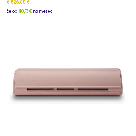
6.826,00
€
že od
110,13 €
na mesec