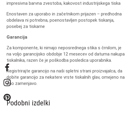
impresivna barvna zvestoba, kakovost industrijskega tiska
Enostaven za uporabo in začetnikom prijazen – predhodna
obdelava ni potrebna, poenostavljen postopek tiskanja,
posebej za tiskarne
Garancija
Za
komponente
,
ki
nimajo
neposrednega
stika
s
črnilom
,
je
na
voljo
garancijsko
obdobje
12
mesecev
od
datuma
nakupa
tiskalnika
,
razen
če
je
poškodba
posledica
uporabnika
.
Registrirajte
garancijo
na
naši
spletni
strani proizvajalca
,
da
dobite
garancijo
za
nekatere
vrste
tiskalnih
glav
,
omejeno
na
eno
zamenjavo
.
Podobni izdelki