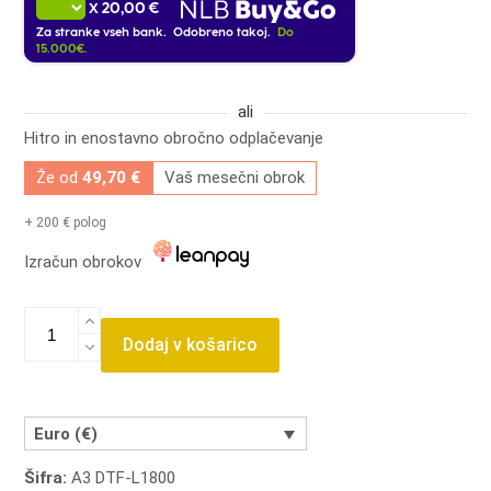
20,00 €
X
Za stranke vseh bank. Odobreno takoj.
Do
15.000€.
ali
Hitro in enostavno obročno odplačevanje
Že od
49,70 €
Vaš mesečni obrok
+ 200 € polog
Izračun obrokov
Procolored
F13
Dodaj v košarico
Panda
DTF
Printer
13"
Euro (€)
A3
Šifra:
A3 DTF-L1800
L1800