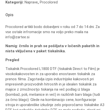
Kategoriji:
Naprave
,
Procolored
količina
Opis
Procolored artikli bodo dobavljeni v roku od 7 do 14 dni. Za
vse ostale infromacije smo na voljo preko maila na
info@zartee.si
Namig: črnilo in prah se pošiljata v ločenih paketih in
nista vključena v paket tiskalnika.
Pregled
Tiskalnik Procolored L1800 DTF (tiskalnik Direct to Film) je
visokokakovosten in za uporabo enostaven tiskalnik za
prenos filma.
Zagotavlja izpis industrijske kakovosti pri
impresivnih proizvodnih hitrostih in je idealen tiskalnik za
majice z zmožnostjo tiskanja na več podlag iz blaga
(bombaž, poli, mešanice in več) in različnih barv blaga (tudi
za črno blago).
Glede na kombinacijo cene, konfiguracije
stroja in uporabniške izkušnje zelo priporočamo tiskalnike A3
DTF kot najboljše tiskalnike DTF za mala podjetja, zlasti pri