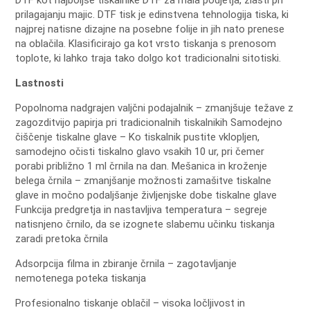
prilagajanju majic.
DTF tisk je edinstvena tehnologija tiska, ki
najprej natisne dizajne na posebne folije in jih nato prenese
na oblačila.
Klasificirajo ga kot vrsto tiskanja s prenosom
toplote, ki lahko traja tako dolgo kot tradicionalni sitotiski.
Lastnosti
Popolnoma nadgrajen valjčni podajalnik – zmanjšuje težave z
zagozditvijo papirja pri tradicionalnih tiskalnikih
Samodejno
čiščenje tiskalne glave – Ko tiskalnik pustite vklopljen,
samodejno očisti tiskalno glavo vsakih 10 ur, pri čemer
porabi približno 1 ml črnila na dan.
Mešanica in kroženje
belega črnila – zmanjšanje možnosti zamašitve tiskalne
glave in močno podaljšanje življenjske dobe tiskalne glave
Funkcija predgretja in nastavljiva temperatura – segreje
natisnjeno črnilo, da se izognete slabemu učinku tiskanja
zaradi pretoka črnila
Adsorpcija filma in zbiranje črnila – zagotavljanje
nemotenega poteka tiskanja
Profesionalno tiskanje oblačil – visoka ločljivost in