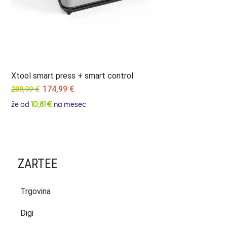
Xtool smart press + smart control
Original
Current
174,99
€
209,99
€
price
price
že od
10,81 €
na mesec
was:
is:
209,99 €.
174,99 €.
ZARTEE
Trgovina
Digi