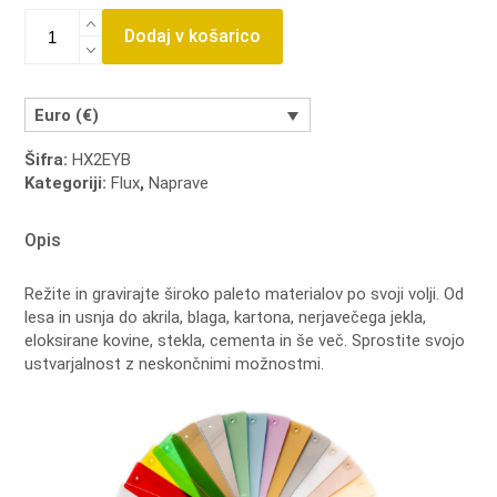
Flux
Dodaj v košarico
HEXA
60w
CO2
količina
Euro (€)
Šifra:
HX2EYB
Kategoriji:
Flux
,
Naprave
Opis
Režite in gravirajte široko paleto materialov po svoji volji.
Od
lesa in usnja do akrila, blaga, kartona, nerjavečega jekla,
eloksirane kovine, stekla, cementa in še več.
Sprostite svojo
ustvarjalnost z neskončnimi možnostmi.