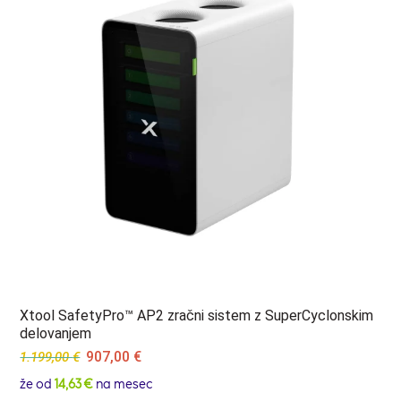
Xtool SafetyPro™ AP2 zračni sistem z SuperCyclonskim
delovanjem
Original
Current
907,00
€
1.199,00
€
price
price
že od
14,63 €
na mesec
was:
is: