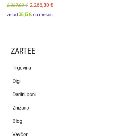
Original
Current
2.266,00
€
2.367,00
€
price
price
že od
38,13 €
na mesec
was:
is:
2.367,00 €.
2.266,00 €.
ZARTEE
Trgovina
Digi
Darilni boni
Znižano
Blog
Vavčer