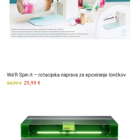
We’R Spin it – rotacijska naprava za epoxiranje lončkov
Original
Current
29,99
€
54,99
€
price
price
was:
is:
54,99 €.
29,99 €.