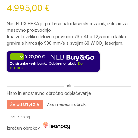
4.995,00
€
Naš FLUX HEXA je profesionalni laserski rezalnik, izdelan za
masovno proizvodnjo.
Ima zelo veliko delovno površino 73 x 41 x 12,5 cm in lahko
gravira s hitrostjo 900 mm/s s svojim 60 W CO₂ laserjem.
20,00 €
X
Za stranke vseh bank. Odobreno takoj.
Do
15.000€.
ali
Hitro in enostavno obročno odplačevanje
Že od
81,42 €
Vaš mesečni obrok
+ 250 € polog
Izračun obrokov