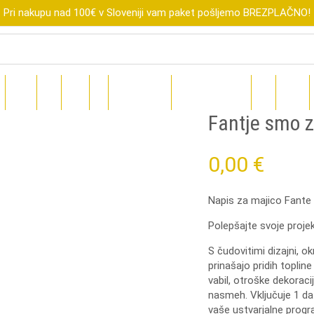
Pri nakupu nad 100€ v Sloveniji vam paket pošljemo BREZPLAČNO!
R
XTOOL
FLUX
SUBLI
DIGI
DARILNI BONI
ZNIŽANO DO-70%
BLOG
TEČAJI
Fantje smo 
0,00
€
Napis za majico Fante
Polepšajte
svoje
proje
S
čudovitimi
dizajni,
ok
prinašajo
pridih
topline
vabil
,
otroške
dekoraci
nasmeh
.
Vključuje
1
da
vaše
ustvarjalne
progr