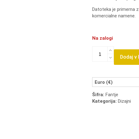
Datoteka je primerna za
komercialne namene.
Na zalogi
Fantje
smo
Dodaj v
zakon
količina
Euro (€)
Šifra:
Fantje
Kategorija:
Dizajni