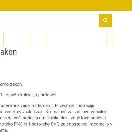
PROCOLORED
DIZAJNI
zakon
 smo zakon.
kte
z
našo
kolekcijo
printable
!
rašenimi
z
veselimi
temami
,
te
živahne
ilustracije
in
veselja
v
vsak
dizajn
.
Kot
nalašč
za
izdelavo
voščilnic
,
je
in
še
več
,
bodo
ta
umetniška
dela
,
zagotovo
prinesla
toteko
PNG in 1 datoteko SVG
za
enostavno
integracijo
v
ame.