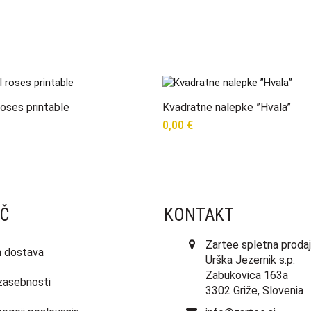
roses printable
Kvadratne nalepke ”Hvala”
0,00
€
Č
KONTAKT
Zartee spletna prodaj
in dostava
Urška Jezernik s.p.
Zabukovica 163a
 zasebnosti
3302 Griže, Slovenia