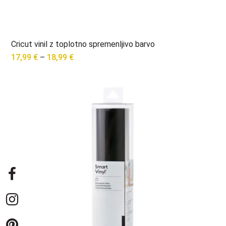
Cricut vinil z toplotno spremenljivo barvo
Price
17,99
€
–
18,99
€
range:
17,99 €
through
18,99 €