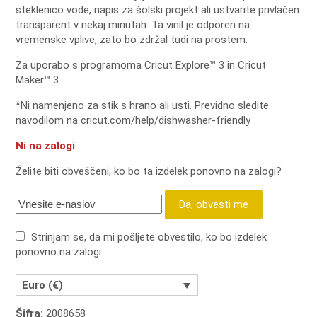
steklenico vode, napis za šolski projekt ali ustvarite privlačen
transparent v nekaj minutah.
Ta vinil je odporen na
vremenske vplive, zato bo zdržal tudi na prostem.
Za uporabo s programoma Cricut Explore™ 3 in Cricut
Maker™ 3.
*Ni namenjeno za stik s hrano ali usti.
Previdno sledite
navodilom na cricut.com/help/dishwasher-friendly
Ni na zalogi
Želite biti obveščeni, ko bo ta izdelek ponovno na zalogi?
Da, obvesti me
Strinjam se, da mi pošljete obvestilo, ko bo izdelek
ponovno na zalogi.
Euro (€)
Šifra:
2008658