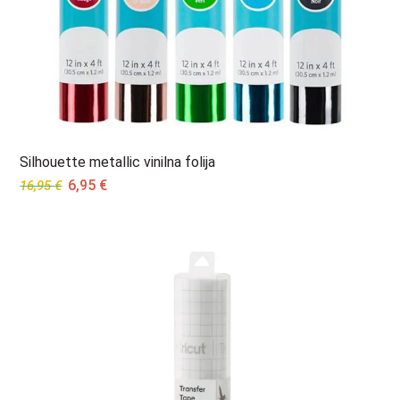
Silhouette metallic vinilna folija
Original
Current
6,95
€
16,95
€
price
price
was:
is:
16,95 €.
6,95 €.