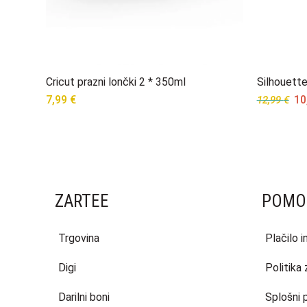
Cricut prazni lončki 2 * 350ml
Silhouette
Ori
7,99
€
10
12,99
€
pri
wa
12,
ZARTEE
POMO
Trgovina
Plačilo 
Digi
Politika
Darilni boni
Splošni 