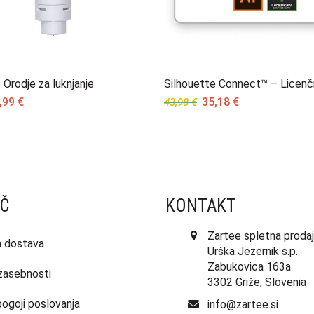
 Orodje za luknjanje
Silhouette Connect™ – Licenč
ginal
Current
Original
Current
,99
€
35,18
€
43,98
€
ce
price
price
price
s:
is:
was:
is:
99 €.
10,99 €.
43,98 €.
35,18 €.
Č
KONTAKT
Zartee spletna prodaj
in dostava
Urška Jezernik s.p.
Zabukovica 163a
 zasebnosti
3302 Griže, Slovenia
pogoji poslovanja
info@zartee.si