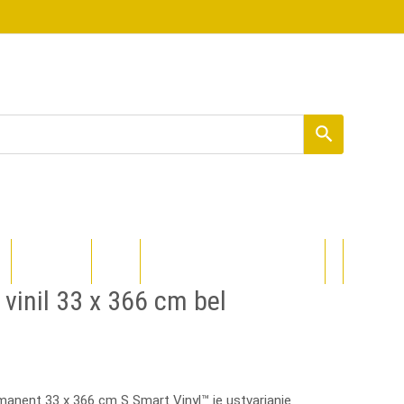
PROCOLORED
DIZAJNI
 vinil 33 x 366 cm bel
rmanent 33 x 366 cm
S Smart Vinyl™ je ustvarjanje