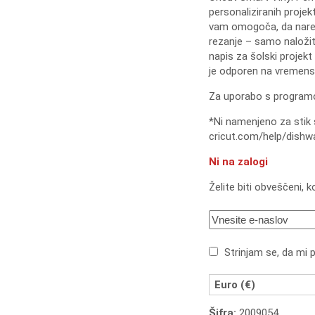
personaliziranih projekt
vam omogoča, da naredi
rezanje – samo naložite
napis za šolski projekt
je odporen na vremensk
Za uporabo s programo
*Ni namenjeno za stik s
cricut.com/help/dishwa
Ni na zalogi
Želite biti obveščeni, 
Strinjam se, da mi 
Euro (€)
Šifra:
2009054