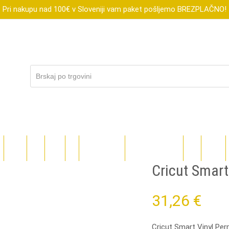
Pri nakupu nad 100€ v Sloveniji vam paket pošljemo BREZPLAČNO!
R
XTOOL
FLUX
SUBLI
DIGI
DARILNI BONI
ZNIŽANO DO-70%
BLOG
TEČAJI
Cricut Smart
31,26
€
Cricut Smart Vinyl Pe