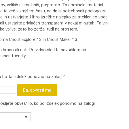
ov, velikih ali majhnih, preprosto.
Ta domiselni material
te več v krajšem času, ne da bi potrebovali podlogo za
 in ustvarjajte.
Hitro izrežite nalepko za steklenico vode,
 ali ustvarite privlačen transparent v nekaj minutah.
Ta vinil
e vplive, zato bo zdržal tudi na prostem.
ma Cricut Explore™ 3 in Cricut Maker™ 3.
 hrano ali usti.
Previdno sledite navodilom na
sher-friendly
ko bo ta izdelek ponovno na zalogi?
Da, obvesti me
pošljete obvestilo, ko bo izdelek ponovno na zalogi.