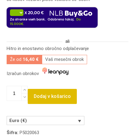
20,00 €
X
Za stranke vseh bank. Odobreno takoj.
Do
15.000€.
ali
Hitro in enostavno obročno odplačevanje
Že od
16,40 €
Vaš mesečni obrok
Izračun obrokov
3mm
vezana
Dodaj v košarico
plošča
30
kosov
količina
Euro (€)
Šifra:
P5020063