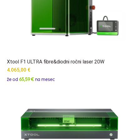
Xtool F1 ULTRA fibre&diodni ročni laser 20W
4.065,00
€
že od
65,59 €
na mesec