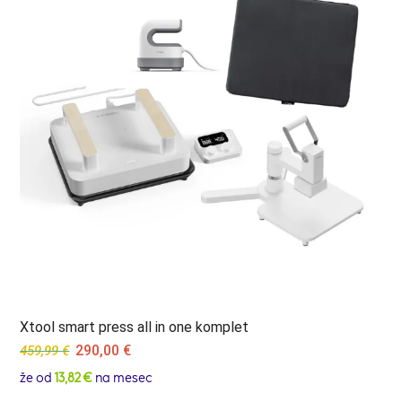
Xtool smart press all in one komplet
Original
Current
290,00
€
459,99
€
price
price
že od
13,82 €
na mesec
was:
is: