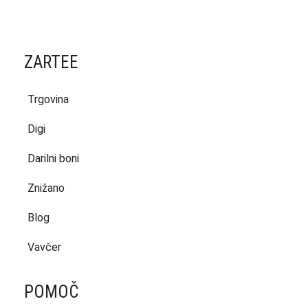
459,99 €.
290,00 €.
ZARTEE
Trgovina
Digi
Darilni boni
Znižano
Blog
Vavčer
POMOČ