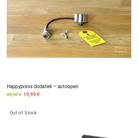
Happypress dodatek – autoopen
Original
Current
19,99
€
69,90
€
price
price
was:
is:
Out of Stock
69,90 €.
19,99 €.