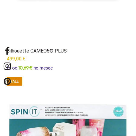
Silhouette CAMEO5® PLUS
499,00
€
že od
10,69 €
na mesec
SALE