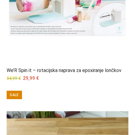
We’R Spin it – rotacijska naprava za epoxiranje lončkov
Original
Current
29,99
€
54,99
€
price
price
was:
is:
SALE
54,99 €.
29,99 €.