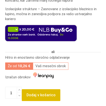
končano, kar zahteva manj ročnega napora
Izolacijske strukture – Zasnovane z izolacijsko blazinico in
lupino, močna in zanesljiva podpora za vašo ustvarjalno
kariero
20,00 €
X
Za stranke vseh bank. Odobreno takoj.
Do
15.000€.
ali
Hitro in enostavno obročno odplačevanje
Že od
10,26 €
Vaš mesečni obrok
Izračun obrokov
Procolored
toplotna
Dodaj v košarico
stiskalnica
panda