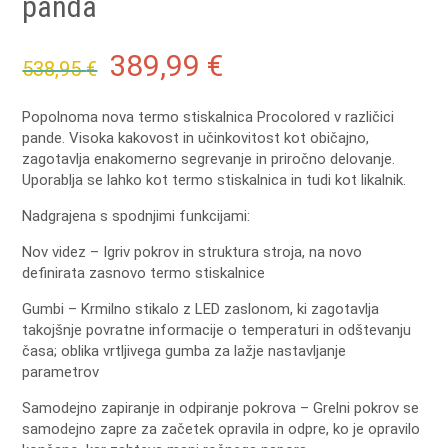
panda
Original
Current
389,99
€
538,95
€
price
price
Popolnoma nova termo stiskalnica Procolored v različici
pande.
Visoka kakovost in učinkovitost kot običajno,
was:
is:
zagotavlja enakomerno segrevanje in priročno delovanje.
Uporablja se lahko kot termo stiskalnica in tudi kot likalnik.
538,95 €.
389,99 €.
Nadgrajena s spodnjimi funkcijami:
Nov videz – Igriv pokrov in struktura stroja, na novo
definirata zasnovo termo stiskalnice
Gumbi – Krmilno stikalo z LED zaslonom, ki zagotavlja
takojšnje povratne informacije o temperaturi in odštevanju
časa;
oblika vrtljivega gumba za lažje nastavljanje
parametrov
Samodejno zapiranje in odpiranje pokrova – Grelni pokrov se
samodejno zapre za začetek opravila in odpre, ko je opravilo